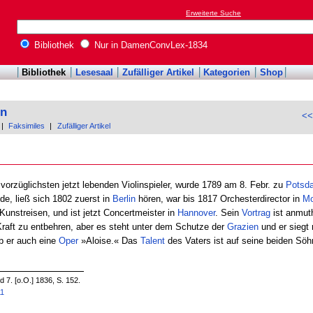
Erweiterte Suche
Bibliothek
Nur in DamenConvLex-1834
Bibliothek
Lesesaal
Zufälliger Artikel
Kategorien
Shop
on
<<
|
Faksimiles
|
Zufälliger Artikel
r vorzüglichsten jetzt lebenden Violinspieler, wurde 1789 am 8. Febr. zu
Potsd
e, ließ sich 1802 zuerst in
Berlin
hören, war bis 1817 Orchesterdirector in
Mo
unstreisen, und ist jetzt Concertmeister in
Hannover
. Sein
Vortrag
ist anmuth
Kraft zu entbehren, aber es steht unter dem Schutze der
Grazien
und er siegt 
b er auch eine
Oper
»Aloise.« Das
Talent
des Vaters ist auf seine beiden Söh
7. [o.O.] 1836, S. 152.
11