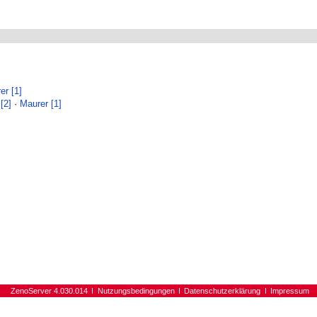
er [1]
[2]
·
Maurer [1]
ZenoServer 4.030.014
Nutzungsbedingungen
Datenschutzerklärung
Impressum