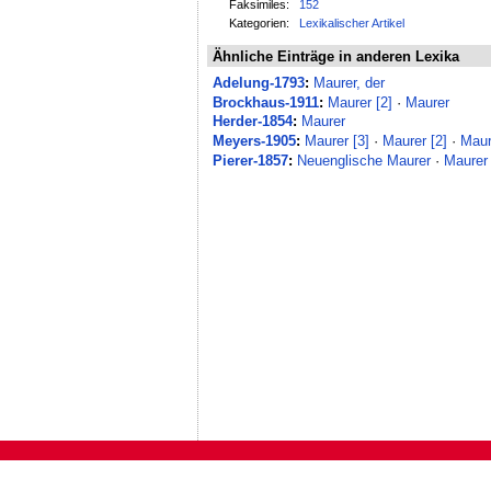
Faksimiles:
152
Kategorien:
Lexikalischer Artikel
Ähnliche Einträge in anderen Lexika
Adelung-1793
:
Maurer, der
Brockhaus-1911
:
Maurer [2]
·
Maurer
Herder-1854
:
Maurer
Meyers-1905
:
Maurer [3]
·
Maurer [2]
·
Maur
Pierer-1857
:
Neuenglische Maurer
·
Maurer 