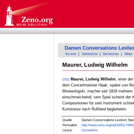
Damen Conversations Lexik
Vorrede
|
Stahlstiche
|
Stichwörter
|
Bilder
Maurer, Ludwig Wilhelm
Maurer, Ludwig Wilhelm
, einer de
[152]
dem Concertmeister Haak, später von Rod
Wsewologski, machte seit 1818 mehrere K
einschmeichelnd; sein Spiel scheint der 
Compositionen für sein Instrument schrie
Kunstreise nach Rußland begleiteten.
Quelle:
Damen Conversations Lexikon, Band 
Permalink:
http://www.zeno.org/nid/200017498
Lizenz:
Gemeinfrei