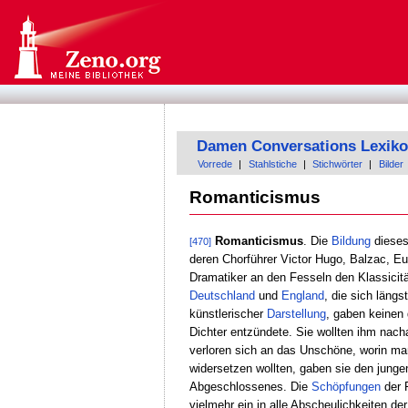
Damen Conversations Lexik
Vorrede
|
Stahlstiche
|
Stichwörter
|
Bilder
Romanticismus
Romanticismus
. Die
Bildung
dieses
[470]
deren Chorführer Victor Hugo, Balzac, Eu
Dramatiker an den Fesseln den Klassicitä
Deutschland
und
England
, die sich längs
künstlerischer
Darstellung
, gaben keinen
Dichter entzündete. Sie wollten ihm nac
verloren sich an das Unschöne, worin m
widersetzen wollten, gaben sie den jung
Abgeschlossenes. Die
Schöpfungen
der 
vielmehr ein in alle Abscheulichkeiten der