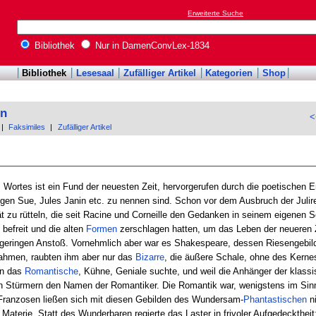
Erweiterte Suche
Bibliothek
Nur in DamenConvLex-1834
Bibliothek
Lesesaal
Zufälliger Artikel
Kategorien
Shop
on
<
|
Faksimiles
|
Zufälliger Artikel
 Wortes ist ein Fund der neuesten Zeit, hervorgerufen durch die poetischen 
gen Sue, Jules Janin etc. zu nennen sind. Schon vor dem Ausbruch der Julire
t zu rütteln, die seit Racine und Corneille den Gedanken in seinem eigenen S
t befreit und die alten
Formen
zerschlagen hatten, um das Leben der neueren Z
 geringen Anstoß. Vornehmlich aber war es Shakespeare, dessen Riesengebil
hahmen, raubten ihm aber nur das
Bizarre
, die äußere Schale, ohne des Kerne
an das
Romantische
, Kühne, Geniale suchte, und weil die Anhänger der klass
en Stürmern den Namen der Romantiker. Die Romantik war, wenigstens im Sin
Franzosen ließen sich mit diesen Gebilden des Wundersam-
Phantastischen
ni
 Materie. Statt des Wunderbaren regierte das Laster in frivoler Aufgedecktheit