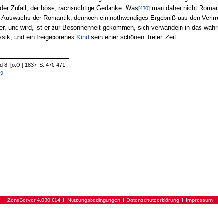
 der Zufall, der böse, rachsüchtige Gedanke. Was
man daher nicht Roman
[470]
in Auswuchs der Romantik, dennoch ein nothwendiges Ergebniß aus den Verir
er, und wird, ist er zur Besonnenheit gekommen, sich verwandeln in das wahr
ssik, und ein freigeborenes
Kind
sein einer schönen, freien Zeit.
8. [o.O.] 1837, S. 470-471.
99
ZenoServer 4.030.014
Nutzungsbedingungen
Datenschutzerklärung
Impressum