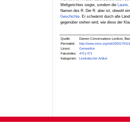
Weltgerichtes siegte, sondern die
Laune
,
Namen des R. Der R. aber ist, obwohl e
Geschichte
. Er schwärmt durch alle Länd
gegenüber stehen wird, wie diese der Kla
Quelle:
Damen Conversations Lexikon, Band 
Permalink:
http://www.zeno.org/nid/200017631
Lizenz:
Gemeinfrei
Faksimiles:
470
|
471
Kategorien:
Lexikalischer Artikel