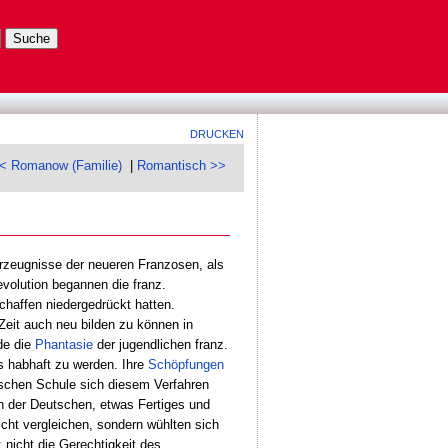
DRUCKEN
< Romanow (Familie)
|
Romantisch >>
Erzeugnisse der neueren Franzosen, als
volution begannen die franz.
chaffen niedergedrückt hatten.
eit auch neu bilden zu können in
de die
Phantasie
der jugendlichen franz.
s habhaft zu werden. Ihre
Schöpfungen
ischen Schule sich diesem Verfahren
n der Deutschen, etwas Fertiges und
cht vergleichen, sondern wühlten sich
; nicht die Gerechtigkeit des