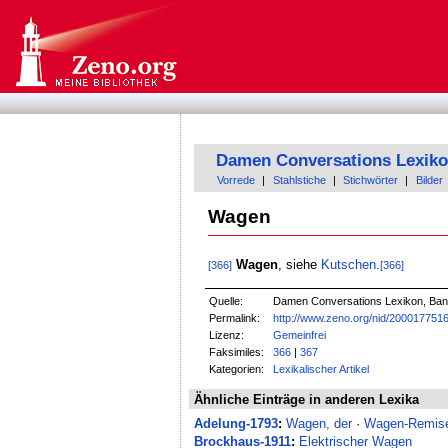
Damen Conversations Lexik
Vorrede
|
Stahlstiche
|
Stichwörter
|
Bilder
Wagen
Wagen
, siehe
Kutschen
.
[366]
[366]
Quelle:
Damen Conversations Lexikon, Band 
Permalink:
http://www.zeno.org/nid/200017751
Lizenz:
Gemeinfrei
Faksimiles:
366
|
367
Kategorien:
Lexikalischer Artikel
Ähnliche Einträge in anderen Lexika
Adelung-1793
:
Wagen, der
·
Wagen-Remise
Brockhaus-1911
:
Elektrischer Wagen