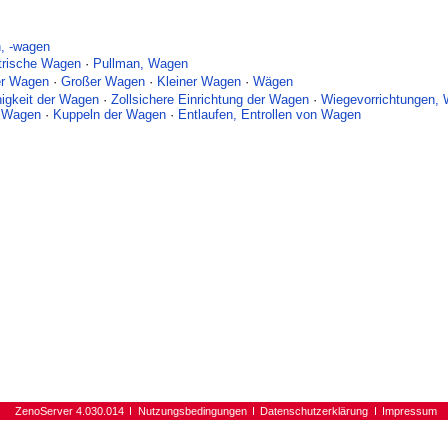
, -wagen
trische Wagen
·
Pullman, Wagen
er Wagen
·
Großer Wagen
·
Kleiner Wagen
·
Wägen
higkeit der Wagen
·
Zollsichere Einrichtung der Wagen
·
Wiegevorrichtungen,
 Wagen
·
Kuppeln der Wagen
·
Entlaufen, Entrollen von Wagen
ZenoServer 4.030.014
Nutzungsbedingungen
Datenschutzerklärung
Impressum