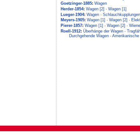
Goetzinger-1885
:
Wagen
Herder-1854
:
Wagen [2]
·
Wagen [1]
Lueger-1904
:
Wagen
·
Schlauchkupplungen
Meyers-1905
:
Wagen [1]
·
Wagen [2]
·
Elek
Pierer-1857
:
Wagen [1]
·
Wagen [2]
·
Wien
Roell-1912
:
Überhänge der Wagen
·
Tragfä
Durchgehende Wagen
·
Amerikanische