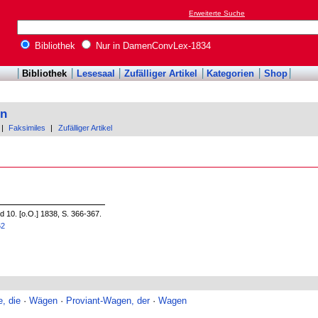
Erweiterte Suche
Bibliothek
Nur in DamenConvLex-1834
Bibliothek
Lesesaal
Zufälliger Artikel
Kategorien
Shop
on
|
Faksimiles
|
Zufälliger Artikel
10. [o.O.] 1838, S. 366-367.
62
, die
·
Wägen
·
Proviant-Wagen, der
·
Wagen