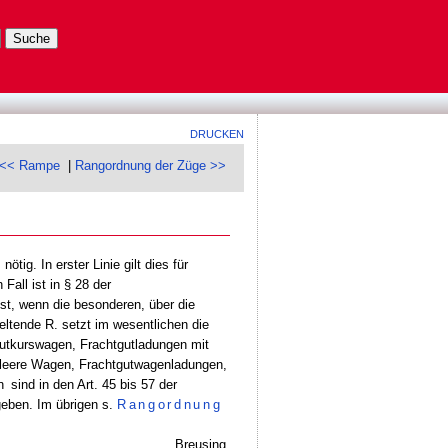
DRUCKEN
<< Rampe
|
Rangordnung der Züge >>
ig. In erster Linie gilt dies für
all ist in § 28 der
t, wenn die besonderen, über die
geltende R. setzt im wesentlichen die
gutkurswagen, Frachtgutladungen mit
 leere Wagen, Frachtgutwagenladungen,
n
sind in den Art. 45 bis 57 der
eben. Im übrigen s.
Rangordnung
Breusing.