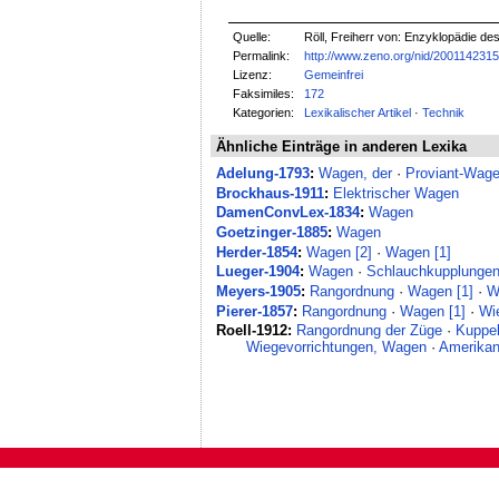
Quelle:
Röll, Freiherr von: Enzyklopädie de
Permalink:
http://www.zeno.org/nid/200114231
Lizenz:
Gemeinfrei
Faksimiles:
172
Kategorien:
Lexikalischer Artikel
·
Technik
Ähnliche Einträge in anderen Lexika
Adelung-1793
:
Wagen, der
·
Proviant-Wage
Brockhaus-1911
:
Elektrischer Wagen
DamenConvLex-1834
:
Wagen
Goetzinger-1885
:
Wagen
Herder-1854
:
Wagen [2]
·
Wagen [1]
Lueger-1904
:
Wagen
·
Schlauchkupplungen
Meyers-1905
:
Rangordnung
·
Wagen [1]
·
W
Pierer-1857
:
Rangordnung
·
Wagen [1]
·
Wi
Roell-1912:
Rangordnung der Züge
·
Kuppe
Wiegevorrichtungen, Wagen
·
Amerika