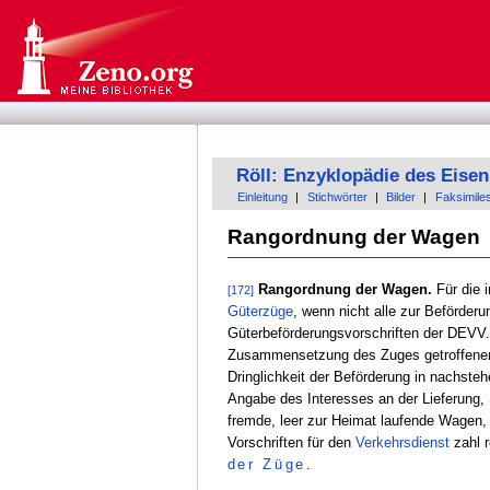
Röll: Enzyklopädie des Eis
Einleitung
|
Stichwörter
|
Bilder
|
Faksimile
Rangordnung der Wagen
Rangordnung der Wagen.
Für die i
[172]
Güterzüge
, wenn nicht alle zur Beförde
Güterbeförderungsvorschriften der DEVV.
Zusammensetzung des Zuges getroffene
Dringlichkeit der Beförderung in nachste
Angabe des Interesses an der Lieferung
fremde, leer zur Heimat laufende Wagen,
Vorschriften für den
Verkehrsdienst
zahl r
der Züge
.