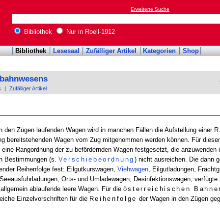
Erweiterte Suche
Bibliothek
Nur in Roell-1912
Bibliothek
Lesesaal
Zufälliger Artikel
Kategorien
Shop
enbahnwesens
s
|
Zufälliger Artikel
n den Zügen laufenden Wagen wird in manchen Fällen die Aufstellung einer R. nöt
rung bereitstehenden Wagen vom Zug mitgenommen werden können. Für diesen F
 eine Rangordnung der zu befördernden Wagen festgesetzt, die anzuwenden is
n Bestimmungen (s.
Verschiebeordnung
) nicht ausreichen. Die dann 
hender Reihenfolge fest: Eilgutkurswagen,
Viehwagen
, Eilgutladungen, Fracht
, Seeausfuhrladungen, Orts- und Umladewagen, Desinfektionswagen, verfügte
 allgemein ablaufende leere Wagen. Für die
österreichischen Bahne
eiche Einzelvorschriften für die
Reihenfolge
der Wagen in den Zügen geg