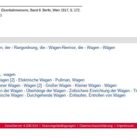
s Eisenbahnwesens, Band 8. Berlin, Wien 1917, S. 172.
53
n, der
·
Rangordnung, die
·
Wagen-Remise, die
·
Wagen
·
Wägen
, -wagen
agen [2]
·
Elektrische Wagen
·
Pullman, Wagen
ener Wagen
·
Wagen [2]
·
Großer Wagen
·
Kleiner Wagen
·
Wägen
ln der Wagen
·
Überhänge der Wagen
·
Zollsichere Einrichtung der Wagen
·
T
nische Wagen
·
Durchgehende Wagen
·
Entlaufen, Entrollen von Wagen
ZenoServer 4.030.014
Nutzungsbedingungen
Datenschutzerklärung
Impressum