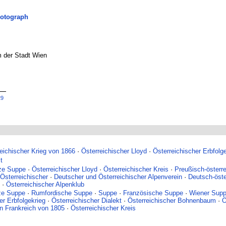
hotograph
 der Stadt Wien
29
eichischer Krieg von 1866
·
Österreichischer Lloyd
·
Österreichischer Erbfolg
t
ze Suppe
·
Österreichischer Lloyd
·
Österreichischer Kreis
·
Preußisch-österr
 Österreichischer
·
Deutscher und Österreichischer Alpenverein
·
Deutsch-öste
·
Österreichischer Alpenklub
ze Suppe
·
Rumfordische Suppe
·
Suppe
·
Französische Suppe
·
Wiener Sup
er Erbfolgekrieg
·
Österreichischer Dialekt
·
Österreichischer Bohnenbaum
·
Ö
en Frankreich von 1805
·
Österreichischer Kreis