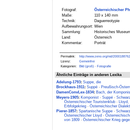
Fotograf:
Österreichischer P
Maße:
110 x 140 mm
Technik:
Daguerreotypie
Aufbewahrungsort:
Wien
Sammlung:
Historisches Museum
Land:
Österreich
Kommentar:
Porträt
Permalink:
http://www.zeno.org/nid/200018876
Lizenz:
Gemeinfrei
Kategorien:
Bild (groß)
·
Fotografie
Ähnliche Einträge in anderen Lexika
Adelung-1793
:
Suppe, die
Brockhaus-1911
:
Suppé
·
Preußisch-Österr
DamenConvLex-1834
:
Bach, der Komponis
Meyers-1905
:
Komponist
·
Suppé
·
Schwar
Österreichischer Touristenklub
·
Lloyd,
Erbfolgekrieg
·
Österreichischer Dialekt
Pierer-1857
:
Spartanische Suppe
·
Schwar
Österreichischer Lloyd
·
Österreichisch
von 1809
·
Österreichischer Krieg geg