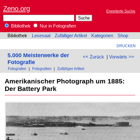
Zeno.org
Erweiterte Suche
Bibliothek
Nur in Fotografien
Bibliothek
Lesesaal
Zufälliger Artikel
Kategorien
Shop
DRUCKEN
5.000 Meisterwerke der
<< Zurück
|
Vorwärts >>
Fotografie
Fotografen
|
Fotografien
|
Zufälliger Artikel
Amerikanischer Photograph um 1885:
Der Battery Park