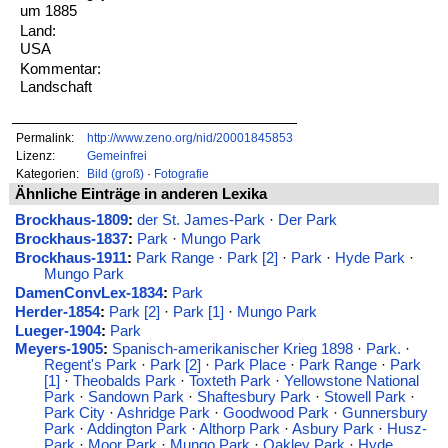
um 1885
Land:
USA
Kommentar:
Landschaft
Permalink:
http://www.zeno.org/nid/20001845853
Lizenz:
Gemeinfrei
Kategorien:
Bild (groß)
·
Fotografie
Ähnliche Einträge in anderen Lexika
Brockhaus-1809
:
der St. James-Park
·
Der Park
Brockhaus-1837
:
Park
·
Mungo Park
Brockhaus-1911
:
Park Range
·
Park [2]
·
Park
·
Hyde Park
·
Mungo Park
DamenConvLex-1834
:
Park
Herder-1854
:
Park [2]
·
Park [1]
·
Mungo Park
Lueger-1904
:
Park
Meyers-1905
:
Spanisch-amerikanischer Krieg 1898
·
Park.
·
Regent's Park
·
Park [2]
·
Park Place
·
Park Range
·
Park
[1]
·
Theobalds Park
·
Toxteth Park
·
Yellowstone National
Park
·
Sandown Park
·
Shaftesbury Park
·
Stowell Park
·
Park City
·
Ashridge Park
·
Goodwood Park
·
Gunnersbury
Park
·
Addington Park
·
Althorp Park
·
Asbury Park
·
Husz-
Park
·
Moor Park
·
Mungo Park
·
Oakley Park
·
Hyde