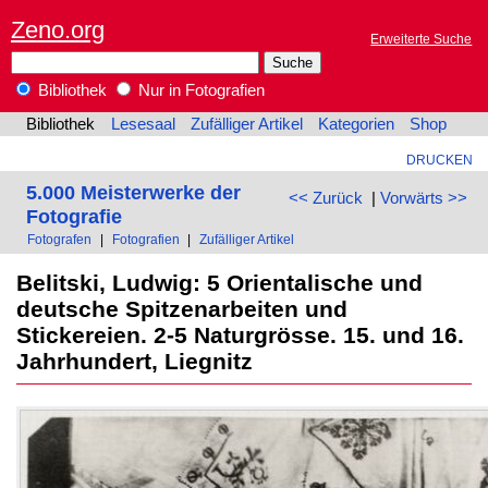
Zeno.org
Erweiterte Suche
Bibliothek
Nur in Fotografien
Bibliothek
Lesesaal
Zufälliger Artikel
Kategorien
Shop
DRUCKEN
5.000 Meisterwerke der
<< Zurück
|
Vorwärts >>
Fotografie
Fotografen
|
Fotografien
|
Zufälliger Artikel
Belitski, Ludwig: 5 Orientalische und
deutsche Spitzenarbeiten und
Stickereien. 2-5 Naturgrösse. 15. und 16.
Jahrhundert, Liegnitz