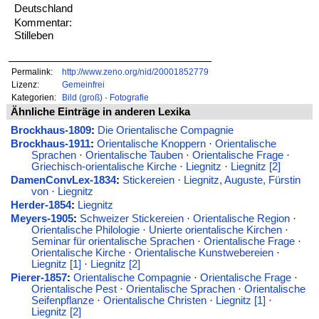
Deutschland
Kommentar:
Stilleben
Permalink:
http://www.zeno.org/nid/20001852779
Lizenz:
Gemeinfrei
Kategorien:
Bild (groß)
·
Fotografie
Ähnliche Einträge in anderen Lexika
Brockhaus-1809
:
Die Orientalische Compagnie
Brockhaus-1911
:
Orientalische Knoppern
·
Orientalische
Sprachen
·
Orientalische Tauben
·
Orientalische Frage
·
Griechisch-orientalische Kirche
·
Liegnitz
·
Liegnitz [2]
DamenConvLex-1834
:
Stickereien
·
Liegnitz, Auguste, Fürstin
von
·
Liegnitz
Herder-1854
:
Liegnitz
Meyers-1905
:
Schweizer Stickereien
·
Orientalische Region
·
Orientalische Philologie
·
Unierte orientalische Kirchen
·
Seminar für orientalische Sprachen
·
Orientalische Frage
·
Orientalische Kirche
·
Orientalische Kunstwebereien
·
Liegnitz [1]
·
Liegnitz [2]
Pierer-1857
:
Orientalische Compagnie
·
Orientalische Frage
·
Orientalische Pest
·
Orientalische Sprachen
·
Orientalische
Seifenpflanze
·
Orientalische Christen
·
Liegnitz [1]
·
Liegnitz [2]