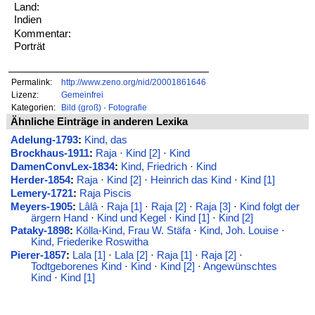
Land:
Indien
Kommentar:
Porträt
Permalink:
http://www.zeno.org/nid/20001861646
Lizenz:
Gemeinfrei
Kategorien:
Bild (groß)
·
Fotografie
Ähnliche Einträge in anderen Lexika
Adelung-1793
:
Kind, das
Brockhaus-1911
:
Raja
·
Kind [2]
·
Kind
DamenConvLex-1834
:
Kind, Friedrich
·
Kind
Herder-1854
:
Raja
·
Kind [2]
·
Heinrich das Kind
·
Kind [1]
Lemery-1721
:
Raja Piscis
Meyers-1905
:
Lâlâ
·
Raja [1]
·
Raja [2]
·
Raja [3]
·
Kind folgt der
ärgern Hand
·
Kind und Kegel
·
Kind [1]
·
Kind [2]
Pataky-1898
:
Kölla-Kind, Frau W. Stäfa
·
Kind, Joh. Louise
·
Kind, Friederike Roswitha
Pierer-1857
:
Lala [1]
·
Lala [2]
·
Raja [1]
·
Raja [2]
·
Todtgeborenes Kind
·
Kind
·
Kind [2]
·
Angewünschtes
Kind
·
Kind [1]