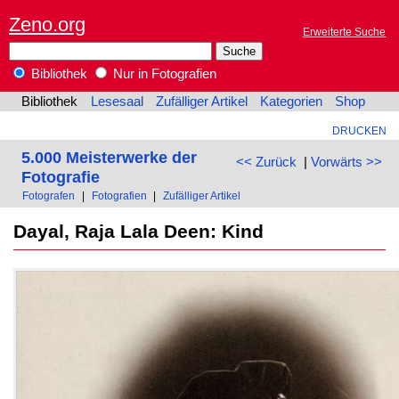
Zeno.org
Erweiterte Suche
Bibliothek
Nur in Fotografien
Bibliothek
Lesesaal
Zufälliger Artikel
Kategorien
Shop
DRUCKEN
5.000 Meisterwerke der
<< Zurück
|
Vorwärts >>
Fotografie
Fotografen
|
Fotografien
|
Zufälliger Artikel
Dayal, Raja Lala Deen: Kind