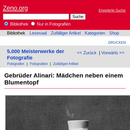
Zeno.org
Erweiterte Suche
Bibliothek
Nur in Fotografien
Bibliothek
Lesesaal
Zufälliger Artikel
Kategorien
Shop
DRUCKEN
5.000 Meisterwerke der
<< Zurück
|
Vorwärts >>
Fotografie
Fotografen
|
Fotografien
|
Zufälliger Artikel
Gebrüder Alinari: Mädchen neben einem
Blumentopf