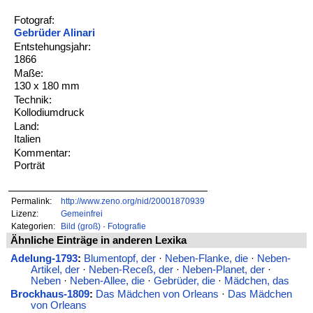
Fotograf:
Gebrüder Alinari
Entstehungsjahr:
1866
Maße:
130 x 180 mm
Technik:
Kollodiumdruck
Land:
Italien
Kommentar:
Porträt
Permalink:
http://www.zeno.org/nid/20001870939
Lizenz:
Gemeinfrei
Kategorien:
Bild (groß)
·
Fotografie
Ähnliche Einträge in anderen Lexika
Adelung-1793
:
Blumentopf, der
·
Neben-Flanke, die
·
Neben-
Artikel, der
·
Neben-Receß, der
·
Neben-Planet, der
·
Neben
·
Neben-Allee, die
·
Gebrüder, die
·
Mädchen, das
Brockhaus-1809
:
Das Mädchen von Orleans
·
Das Mädchen
von Orleans