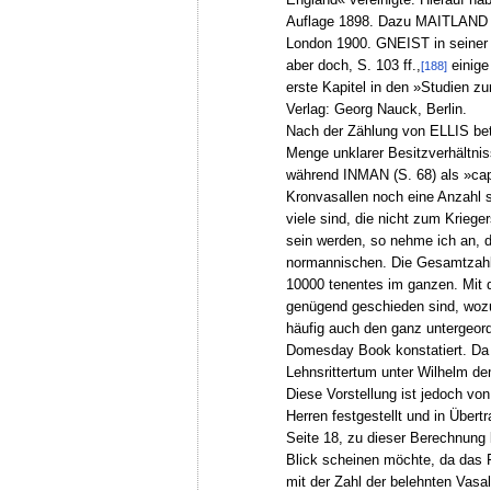
Auflage 1898. Dazu MAITLAND »
London 1900. GNEIST in seiner 
aber doch, S. 103 ff.,
einige
[188]
erste Kapitel in den »Studien 
Verlag: Georg Nauck, Berlin.
Nach der Zählung von ELLIS bet
Menge unklarer Besitzverhältnis
während INMAN (S. 68) als »capit
Kronvasallen noch eine Anzahl 
viele sind, die nicht zum Krie
sein werden, so nehme ich an, 
normannischen. Die Gesamtzahl
10000 tenentes im ganzen. Mit di
genügend geschieden sind, wozu 
häufig auch den ganz untergeord
Domesday Book konstatiert. Da
Lehnsrittertum unter Wilhelm de
Diese Vorstellung ist jedoch vo
Herren festgestellt und in Übe
Seite 18, zu dieser Berechnung 
Blick scheinen möchte, da das F
mit der Zahl der belehnten Vasa