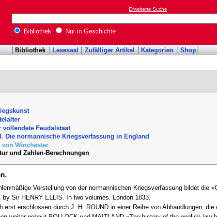
Erweiterte Suche
Bibliothek
Nur in Geschichte
Bibliothek
Lesesaal
Zufälliger Artikel
Kategorien
Shop
riegskunst
telalter
r vollendete Feudalstaat
el. Die normannische Kriegsverfassung in England
t von Winchester
atur und Zahlen-Berechnungen
n.
ahlenmäßige Vorstellung von der normannischen Kriegsverfassung bildet die 
. by Sir HENRY ELLIS. In two volumes. London 1833.
ch erst erschlossen durch J. H. ROUND in einer Reihe von Abhandlungen, die
aben weiter gebaut POLLOCK und MAITLAND »The history of the english law be