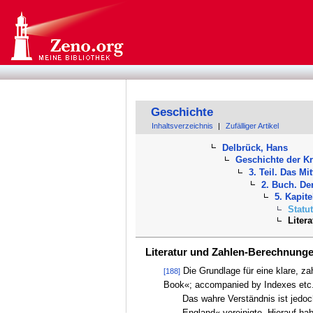
Geschichte
Inhaltsverzeichnis
|
Zufälliger Artikel
Delbrück, Hans
Geschichte der K
3. Teil. Das Mit
2. Buch. De
5. Kapit
Statu
Liter
Literatur und Zahlen-Berechnunge
Die Grundlage für eine klare, z
[188]
Book«; accompanied by Indexes etc
Das wahre Verständnis ist jedo
England« vereinigte. Hierauf h