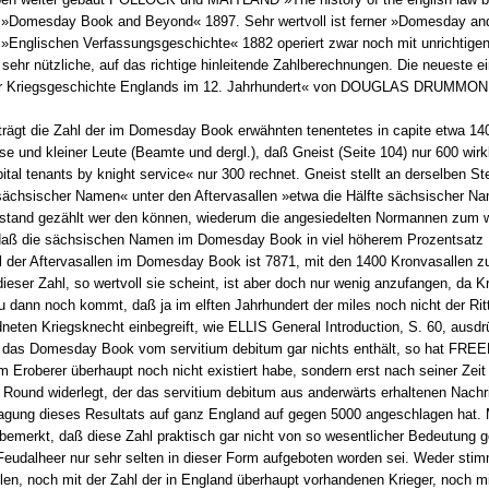
Domesday Book and Beyond« 1897. Sehr wertvoll ist ferner »Domesday and 
»Englischen Verfassungsgeschichte« 1882 operiert zwar noch mit unrichtigen
 sehr nützliche, auf das richtige hinleitende Zahlberechnungen. Die neueste 
zur Kriegsgeschichte Englands im 12. Jahrhundert« von DOUGLAS DRUMMOND.
rägt die Zahl der im Domesday Book erwähnten tenentetes in capite etwa 140
se und kleiner Leute (Beamte und dergl.), daß Gneist (Seite 104) nur 600 wir
al tenants by knight service« nur 300 rechnet. Gneist stellt an derselben Ste
sächsischer Namen« unter den Aftervasallen »etwa die Hälfte sächsischer Na
gerstand gezählt wer den können, wiederum die angesiedelten Normannen zum w
daß die sächsischen Namen im Domesday Book in viel höherem Prozentsatz N
 der Aftervasallen im Domesday Book ist 7871, mit den 1400 Kronvasallen 
eser Zahl, so wertvoll sie scheint, ist aber doch nur wenig anzufangen, da Kr
dann noch kommt, daß ja im elften Jahrhundert der miles noch nicht der Ritt
neten Kriegsknecht einbegreift, wie ELLIS General Introduction, S. 60, ausd
 das Domesday Book vom servitium debitum gar nichts enthält, so hat FREE
m Eroberer überhaupt noch nicht existiert habe, sondern erst nach seiner Zei
n Round widerlegt, der das servitium debitum aus anderwärts erhaltenen Nach
rtragung dieses Resultats auf ganz England auf gegen 5000 angeschlagen ha
bemerkt, daß diese Zahl praktisch gar nicht von so wesentlicher Bedeutung g
eudalheer nur sehr selten in dieser Form aufgeboten worden sei. Weder stimmt
llen, noch mit der Zahl der in England überhaupt vorhandenen Krieger, noch mi