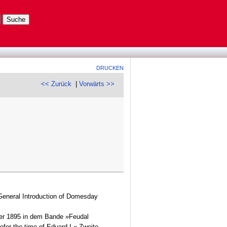
DRUCKEN
<< Zurück
|
Vorwärts >>
»General Introduction of Domesday
 er 1895 in dem Bande »Feudal
for the time of Eduard I.« Zweite