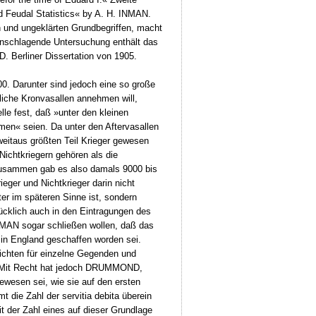
Feudal Statistics« by A. H. INMAN.
 und ungeklärten Grundbegriffen, macht
einschlagende Untersuchung enthält das
 Berliner Dissertation von 1905.
0. Darunter sind jedoch eine so große
kliche Kronvasallen annehmen will,
lle fest, daß »unter den kleinen
men« seien. Da unter den Aftervasallen
eitaus größten Teil Krieger gewesen
ichtkriegern gehören als die
zusammen gab es also damals 9000 bis
ieger und Nichtkrieger darin nicht
er im späteren Sinne ist, sondern
rücklich auch in den Eintragungen des
MAN sogar schließen wollen, daß das
t in England geschaffen worden sei.
richten für einzelne Gegenden und
t. Mit Recht hat jedoch DRUMMOND,
ewesen sei, wie sie auf den ersten
 die Zahl der servitia debita überein
t der Zahl eines auf dieser Grundlage