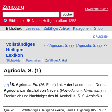
Zeno.org
Erweiterte Suche
Bibliothek
Nur in Heiligenlexikon-1858
Bibliothek
Lesesaal
Zufälliger Artikel
Kategorien
Shop
DRUCKEN
Vollständiges
<< Agricius, S. (3)
|
Agricola, S. (2) >>
Heiligen-
Lexikon
Stichwörter
|
Faksimiles
|
Zufälliger Artikel
Agricola, S. (1)
1
S. Agricola
,
Ep
. (26. Febr.) Lat. = der Landmann. – Der hl.
[87]
Agricola
war Bischof von Nevers (
Noviodunum, Nivernium
) in
Frankreich und Nachfolger des hl. Aeoladius. S.
S. Acoladius.
Quelle:
Vollständiges Heiligen-Lexikon, Band 1. Augsburg 1858, S. 87.