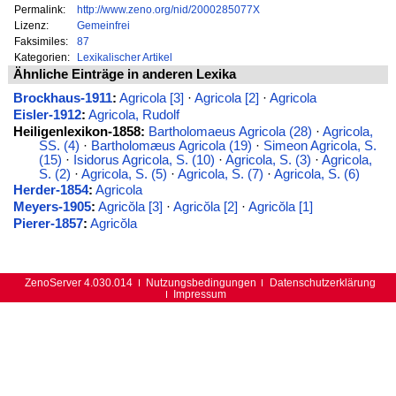
Permalink:
http://www.zeno.org/nid/2000285077X
Lizenz:
Gemeinfrei
Faksimiles:
87
Kategorien:
Lexikalischer Artikel
Ähnliche Einträge in anderen Lexika
Brockhaus-1911
:
Agricola [3]
·
Agricola [2]
·
Agricola
Eisler-1912
:
Agricola, Rudolf
Heiligenlexikon-1858:
Bartholomaeus Agricola (28)
·
Agricola,
SS. (4)
·
Bartholomæus Agricola (19)
·
Simeon Agricola, S.
(15)
·
Isidorus Agricola, S. (10)
·
Agricola, S. (3)
·
Agricola,
S. (2)
·
Agricola, S. (5)
·
Agricola, S. (7)
·
Agricola, S. (6)
Herder-1854
:
Agricola
Meyers-1905
:
Agricŏla [3]
·
Agricŏla [2]
·
Agricŏla [1]
Pierer-1857
:
Agricŏla
ZenoServer 4.030.014
Nutzungsbedingungen
Datenschutzerklärung
Impressum