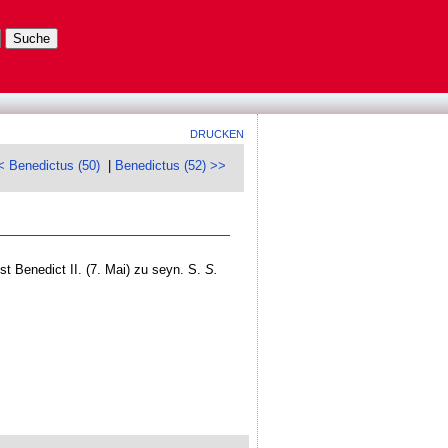
DRUCKEN
< Benedictus (50)
|
Benedictus (52) >>
st Benedict II. (7. Mai) zu seyn. S.
S.