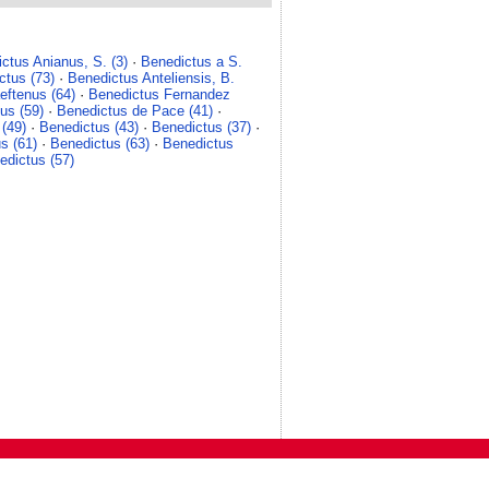
ctus Anianus, S. (3)
·
Benedictus a S.
ctus (73)
·
Benedictus Anteliensis, B.
eftenus (64)
·
Benedictus Fernandez
us (59)
·
Benedictus de Pace (41)
·
(49)
·
Benedictus (43)
·
Benedictus (37)
·
s (61)
·
Benedictus (63)
·
Benedictus
edictus (57)