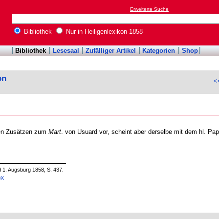
Erweiterte Suche
Bibliothek
Nur in Heiligenlexikon-1858
Bibliothek
Lesesaal
Zufälliger Artikel
Kategorien
Shop
on
<
den Zusätzen zum
Mart
. von Usuard vor, scheint aber derselbe mit dem hl. Pap
d 1. Augsburg 1858, S. 437.
0X