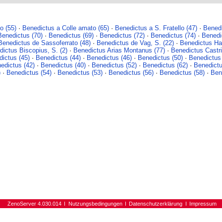
o (55)
·
Benedictus a Colle amato (65)
·
Benedictus a S. Fratello (47)
·
Benedi
Benedictus (70)
·
Benedictus (69)
·
Benedictus (72)
·
Benedictus (74)
·
Benedi
Benedictus de Sassoferrato (48)
·
Benedictus de Vag, S. (22)
·
Benedictus Ha
ictus Biscopius, S. (2)
·
Benedictus Arias Montanus (77)
·
Benedictus Castri
ictus (45)
·
Benedictus (44)
·
Benedictus (46)
·
Benedictus (50)
·
Benedictus 
edictus (42)
·
Benedictus (40)
·
Benedictus (52)
·
Benedictus (62)
·
Benedictu
)
·
Benedictus (54)
·
Benedictus (53)
·
Benedictus (56)
·
Benedictus (58)
·
Ben
ZenoServer 4.030.014
Nutzungsbedingungen
Datenschutzerklärung
Impressum