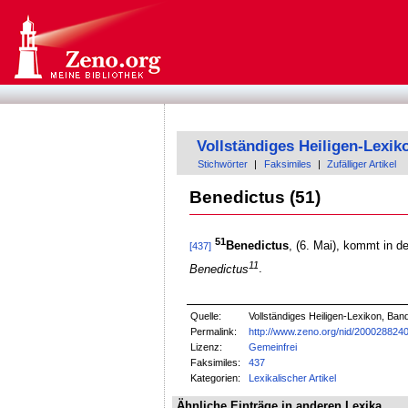
Vollständiges Heiligen-Lexik
Stichwörter
|
Faksimiles
|
Zufälliger Artikel
Benedictus (51)
51
Benedictus
, (6. Mai), kommt in 
[437]
11
Benedictus
.
Quelle:
Vollständiges Heiligen-Lexikon, Ban
Permalink:
http://www.zeno.org/nid/200028824
Lizenz:
Gemeinfrei
Faksimiles:
437
Kategorien:
Lexikalischer Artikel
Ähnliche Einträge in anderen Lexika