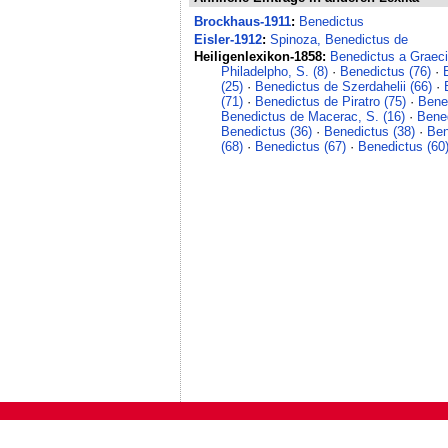
Brockhaus-1911
:
Benedictus
Eisler-1912
:
Spinoza, Benedictus de
Heiligenlexikon-1858:
Benedictus a Graeci
Philadelpho, S. (8)
·
Benedictus (76)
·
(25)
·
Benedictus de Szerdahelii (66)
·
(71)
·
Benedictus de Piratro (75)
·
Bened
Benedictus de Macerac, S. (16)
·
Bened
Benedictus (36)
·
Benedictus (38)
·
Ben
(68)
·
Benedictus (67)
·
Benedictus (60