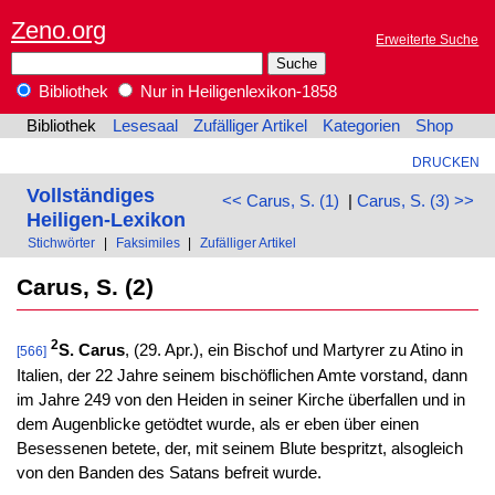
Zeno.org
Erweiterte Suche
Bibliothek
Nur in Heiligenlexikon-1858
Bibliothek
Lesesaal
Zufälliger Artikel
Kategorien
Shop
DRUCKEN
Vollständiges
<< Carus, S. (1)
|
Carus, S. (3) >>
Heiligen-Lexikon
Stichwörter
|
Faksimiles
|
Zufälliger Artikel
Carus, S. (2)
2
S. Carus
, (29. Apr.), ein Bischof und Martyrer zu Atino in
[566]
Italien, der 22 Jahre seinem bischöflichen Amte vorstand, dann
im Jahre 249 von den Heiden in seiner Kirche überfallen und in
dem Augenblicke getödtet wurde, als er eben über einen
Besessenen betete, der, mit seinem Blute bespritzt, alsogleich
von den Banden des Satans befreit wurde.