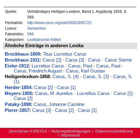
Quelle:
Vollständiges Heiligen-Lexikon, Band 1. Augsburg 1858, S.
566.
Permalink:
http://www.zeno.org/nid/20002895722
Lizenz:
Gemeinfrei
Faksimiles:
566
Kategorien:
Lexikalischer Artikel
Ähnliche Einträge in anderen Lexika
Brockhaus-1809
:
Titus Lucretius Carus
Brockhaus-1911
:
Carus [2]
·
Carus [3]
·
Carus
·
Carus Sterne
Eisler-1912
:
Lucretius Carus
·
Carus, Paul
·
Carus, Paul
·
Carus, Friedrich August
·
Carus, Karl Gustav
Heiligenlexikon-1858:
Carus, S. (4)
·
Carus, S. (3)
·
Carus, S.
(1)
Herder-1854
:
Carus [2]
·
Carus [1]
Meyers-1905
:
Carus, M. Aurelius
·
Lucretĭus Carus
·
Carus [1]
·
Carus [2]
Pataky-1898
:
Carus, Johanne Caroline
Pierer-1857
:
Carus [3]
·
Carus [2]
·
Carus [1]
ZenoServer 4.030.014
Nutzungsbedingungen
Datenschutzerklärung
Impressum