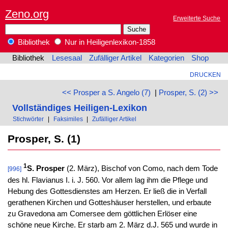
Zeno.org
Erweiterte Suche
Bibliothek
Nur in Heiligenlexikon-1858
Bibliothek
Lesesaal
Zufälliger Artikel
Kategorien
Shop
DRUCKEN
<< Prosper a S. Angelo (7)
|
Prosper, S. (2) >>
Vollständiges Heiligen-Lexikon
Stichwörter
|
Faksimiles
|
Zufälliger Artikel
Prosper, S. (1)
1
S. Prosper
(2. März), Bischof von Como, nach dem Tode
[996]
des hl. Flavianus I. i. J. 560. Vor allem lag ihm die Pflege und
Hebung des Gottesdienstes am Herzen. Er ließ die in Verfall
gerathenen Kirchen und Gotteshäuser herstellen, und erbaute
zu Gravedona am Comersee dem göttlichen Erlöser eine
schöne neue Kirche. Er starb am 2. März d.J. 565 und wurde in