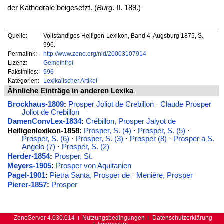
der Kathedrale beigesetzt. (
Burg
. II. 189.)
Quelle:
Vollständiges Heiligen-Lexikon, Band 4. Augsburg 1875, S.
996.
Permalink:
http://www.zeno.org/nid/20003107914
Lizenz:
Gemeinfrei
Faksimiles:
996
Kategorien:
Lexikalischer Artikel
Ähnliche Einträge in anderen Lexika
Brockhaus-1809
:
Prosper Joliot de Crebillon
·
Claude Prosper
Joliot de Crebillon
DamenConvLex-1834
:
Crébillon, Prosper Jalyot de
Heiligenlexikon-1858:
Prosper, S. (4)
·
Prosper, S. (5)
·
Prosper, S. (6)
·
Prosper, S. (3)
·
Prosper (8)
·
Prosper a S.
Angelo (7)
·
Prosper, S. (2)
Herder-1854
:
Prosper, St.
Meyers-1905
:
Prosper von Aquitanien
Pagel-1901
:
Pietra Santa, Prosper de
·
Menière, Prosper
Pierer-1857
:
Prosper
ZenoServer 4.030.014
Nutzungsbedingungen
Datenschutzerklärung