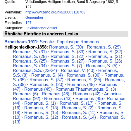
Quelle:
Vollständiges Heiligen-Lexikon, Band 5. Augsburg 1882, S.
127.
Permalink:
http://www.zeno.org/nid/20003118703
Lizenz:
Gemeinfrei
Faksimiles:
127
Kategorien:
Lexikalischer Artikel
Ähnliche Einträge in anderen Lexika
Brockhaus-1911
:
Senatus Populusque Romanus
Heiligenlexikon-1858:
Romanus, S. (30)
·
Romanus, S. (29)
·
Romanus, S. (31)
·
Romanus, S. (33)
·
Romanus, S. (32)
·
Romanus, S. (28)
·
Romanus, S. (22)
·
Romanus, S. (21)
·
Romanus, S. (25)
·
Romanus, S. (27)
·
Romanus, S. (26)
·
Romanus, S. (34)
·
Romanus, S. (7)
·
Romanus, S. (5)
·
Romanus, S.S. (23-24)
·
Romanus, V. (40)
·
Romanus,
S.S. (8)
·
Romanus, S. (4)
·
Romanus, S. (36)
·
Romanus,
S. (35)
·
Romanus, S. (37)
·
Romanus, S. (39)
·
Romanus,
S. (38)
·
Romanus, S. (20)
·
Romanus (48)
·
Romanus
(47)
·
Romanus (49)
·
Romanus Thaumaturgus, S. (3)
·
Romanus (6)
·
Romanus (46)
·
Romanus (42)
·
Antonius
Romanus (92)
·
Romanus (43)
·
Romanus (45)
·
Romanus
(44)
·
Romanus, S. (1)
·
Romanus, S. (17)
·
Romanus, S.
(16)
·
Romanus, S. (18)
·
Romanus, S. (2)
·
Romanus, S.
(19)
·
Romanus, S. (15)
·
Romanus, S. (11)
·
Romanus, S.
(10)
·
Romanus, S. (12)
·
Romanus, S. (14)
·
Romanus, S.
(13)