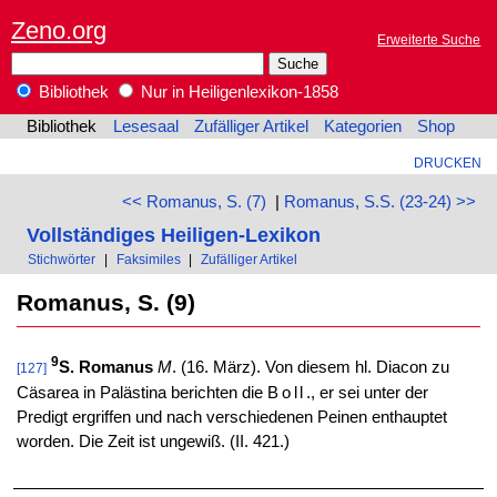
Zeno.org
Erweiterte Suche
Bibliothek
Nur in Heiligenlexikon-1858
Bibliothek
Lesesaal
Zufälliger Artikel
Kategorien
Shop
DRUCKEN
<< Romanus, S. (7)
|
Romanus, S.S. (23-24) >>
Vollständiges Heiligen-Lexikon
Stichwörter
|
Faksimiles
|
Zufälliger Artikel
Romanus, S. (9)
9
S. Romanus
M
. (16. März). Von diesem hl. Diacon zu
[127]
Cäsarea in Palästina berichten die
Boll
., er sei unter der
Predigt ergriffen und nach verschiedenen Peinen enthauptet
worden. Die Zeit ist ungewiß. (II. 421.)