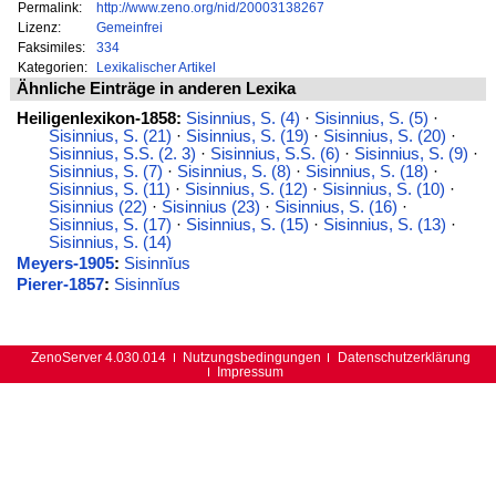
Permalink:
http://www.zeno.org/nid/20003138267
Lizenz:
Gemeinfrei
Faksimiles:
334
Kategorien:
Lexikalischer Artikel
Ähnliche Einträge in anderen Lexika
Heiligenlexikon-1858:
Sisinnius, S. (4)
·
Sisinnius, S. (5)
·
Sisinnius, S. (21)
·
Sisinnius, S. (19)
·
Sisinnius, S. (20)
·
Sisinnius, S.S. (2. 3)
·
Sisinnius, S.S. (6)
·
Sisinnius, S. (9)
·
Sisinnius, S. (7)
·
Sisinnius, S. (8)
·
Sisinnius, S. (18)
·
Sisinnius, S. (11)
·
Sisinnius, S. (12)
·
Sisinnius, S. (10)
·
Sisinnius (22)
·
Sisinnius (23)
·
Sisinnius, S. (16)
·
Sisinnius, S. (17)
·
Sisinnius, S. (15)
·
Sisinnius, S. (13)
·
Sisinnius, S. (14)
Meyers-1905
:
Sisinnĭus
Pierer-1857
:
Sisinnĭus
ZenoServer 4.030.014
Nutzungsbedingungen
Datenschutzerklärung
Impressum