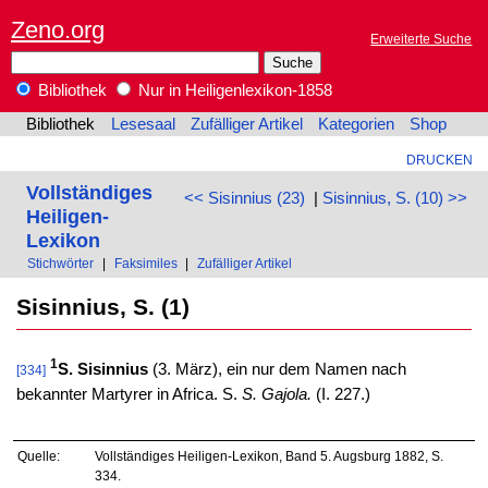
Zeno.org
Erweiterte Suche
Bibliothek
Nur in Heiligenlexikon-1858
Bibliothek
Lesesaal
Zufälliger Artikel
Kategorien
Shop
DRUCKEN
Vollständiges
<< Sisinnius (23)
|
Sisinnius, S. (10) >>
Heiligen-
Lexikon
Stichwörter
|
Faksimiles
|
Zufälliger Artikel
Sisinnius, S. (1)
1
S. Sisinnius
(3. März), ein nur dem Namen nach
[334]
bekannter Martyrer in Africa. S.
S. Gajola.
(I. 227.)
Quelle:
Vollständiges Heiligen-Lexikon, Band 5. Augsburg 1882, S.
334.