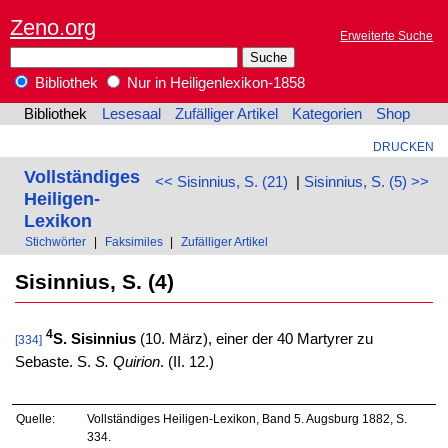
Zeno.org
Erweiterte Suche
Bibliothek
Nur in Heiligenlexikon-1858
Bibliothek
Lesesaal
Zufälliger Artikel
Kategorien
Shop
DRUCKEN
Vollständiges
<< Sisinnius, S. (21)
|
Sisinnius, S. (5) >>
Heiligen-
Lexikon
Stichwörter
|
Faksimiles
|
Zufälliger Artikel
Sisinnius, S. (4)
4
S. Sisinnius
(10. März), einer der 40 Martyrer zu
[334]
Sebaste. S.
S. Quirion
. (II. 12.)
Quelle:
Vollständiges Heiligen-Lexikon, Band 5. Augsburg 1882, S.
334.