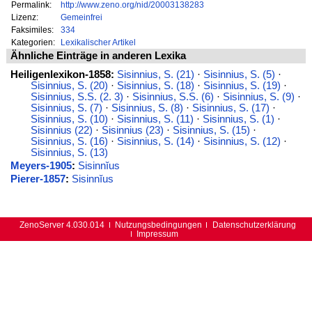
Permalink:
http://www.zeno.org/nid/20003138283
Lizenz:
Gemeinfrei
Faksimiles:
334
Kategorien:
Lexikalischer Artikel
Ähnliche Einträge in anderen Lexika
Heiligenlexikon-1858:
Sisinnius, S. (21)
·
Sisinnius, S. (5)
·
Sisinnius, S. (20)
·
Sisinnius, S. (18)
·
Sisinnius, S. (19)
·
Sisinnius, S.S. (2. 3)
·
Sisinnius, S.S. (6)
·
Sisinnius, S. (9)
·
Sisinnius, S. (7)
·
Sisinnius, S. (8)
·
Sisinnius, S. (17)
·
Sisinnius, S. (10)
·
Sisinnius, S. (11)
·
Sisinnius, S. (1)
·
Sisinnius (22)
·
Sisinnius (23)
·
Sisinnius, S. (15)
·
Sisinnius, S. (16)
·
Sisinnius, S. (14)
·
Sisinnius, S. (12)
·
Sisinnius, S. (13)
Meyers-1905
:
Sisinnĭus
Pierer-1857
:
Sisinnĭus
ZenoServer 4.030.014
Nutzungsbedingungen
Datenschutzerklärung
Impressum