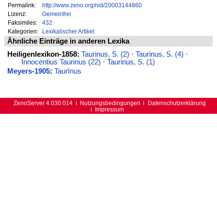
Permalink:
http://www.zeno.org/nid/20003144860
Lizenz:
Gemeinfrei
Faksimiles:
432
Kategorien:
Lexikalischer Artikel
Ähnliche Einträge in anderen Lexika
Heiligenlexikon-1858:
Taurinus, S. (2)
·
Taurinus, S. (4)
·
Innocentius Taurinus (22)
·
Taurinus, S. (1)
Meyers-1905
:
Taurīnus
ZenoServer 4.030.014
Nutzungsbedingungen
Datenschutzerklärung
Impressum