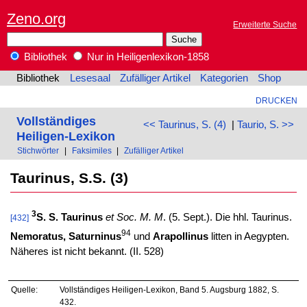
Zeno.org
Erweiterte Suche
Bibliothek
Nur in Heiligenlexikon-1858
Bibliothek
Lesesaal
Zufälliger Artikel
Kategorien
Shop
DRUCKEN
Vollständiges
<< Taurinus, S. (4)
|
Taurio, S. >>
Heiligen-Lexikon
Stichwörter
|
Faksimiles
|
Zufälliger Artikel
Taurinus, S.S. (3)
3
S. S. Taurinus
et
Soc. M. M
. (5. Sept.). Die hhl. Taurinus.
[432]
94
Nemoratus, Saturninus
und
Arapollinus
litten in Aegypten.
Näheres ist nicht bekannt. (II. 528)
Quelle:
Vollständiges Heiligen-Lexikon, Band 5. Augsburg 1882, S.
432.