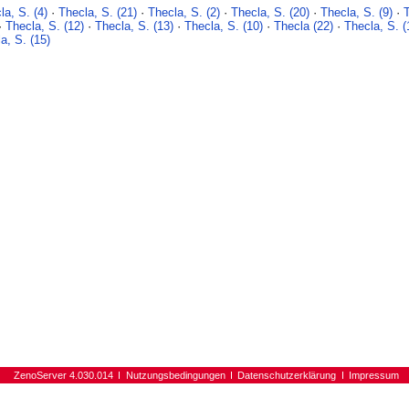
la, S. (4)
·
Thecla, S. (21)
·
Thecla, S. (2)
·
Thecla, S. (20)
·
Thecla, S. (9)
·
·
Thecla, S. (12)
·
Thecla, S. (13)
·
Thecla, S. (10)
·
Thecla (22)
·
Thecla, S. (
a, S. (15)
ZenoServer 4.030.014
Nutzungsbedingungen
Datenschutzerklärung
Impressum