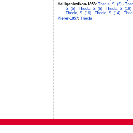
Heiligenlexikon-1858:
Thecla, S. (3)
·
Thec
S. (5)
·
Thecla, S. (6)
·
Thecla, S. (19)
Thecla, S. (16)
·
Thecla, S. (14)
·
Thecl
Pierer-1857
:
Thecla