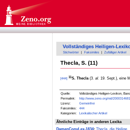
Vollständiges Heiligen-Lexik
Stichwörter
|
Faksimiles
|
Zufälliger Artikel
Thecla, S. (11)
11
S. Thecla
(3.
al
. 19. Sept.), eine 
[444]
Quelle:
Vollständiges Heiligen-Lexikon, Ban
Permalink:
http://www.zeno.org/nid/200031468
Lizenz:
Gemeinfrei
Faksimiles:
444
Kategorien:
Lexikalischer Artikel
Ähnliche Einträge in anderen Lexika
DamenConvLex-1834
:
Thecla, die Heilige