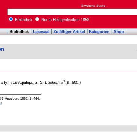
Erweiterte Suche
Bibliothek
Nur in Heiligenlexikon-1858
Bibliothek
Lesesaal
Zufälliger Artikel
Kategorien
Shop
on
8
Martyrin zu Aquileja. S.
S. Euphemia
. (I. 605.)
d 5. Augsburg 1882, S. 444.
12