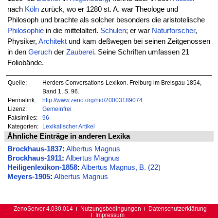
nach
Köln
zurück, wo er 1280 st. A. war Theologe und
Philosoph und brachte als solcher besonders die aristotelische
Philosophie
in die mittelalterl.
Schulen
; er war
Naturforscher
,
Physiker,
Architekt
und kam deßwegen bei seinen Zeitgenossen
in den
Geruch
der
Zauberei
. Seine Schriften umfassen 21
Foliobände.
Quelle:
Herders Conversations-Lexikon. Freiburg im Breisgau 1854,
Band 1, S. 96.
Permalink:
http://www.zeno.org/nid/20003189074
Lizenz:
Gemeinfrei
Faksimiles:
96
Kategorien:
Lexikalischer Artikel
Ähnliche Einträge in anderen Lexika
Brockhaus-1837
:
Albertus Magnus
Brockhaus-1911
:
Albertus Magnus
Heiligenlexikon-1858
:
Albertus Magnus, B. (22)
Meyers-1905
:
Albertus Magnus
ZenoServer 4.030.014
Nutzungsbedingungen
Datenschutzerklärung
Impressum