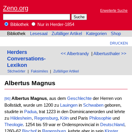
Zeno.org
Erweiterte Suche
Bibliothek
Nur in Herder-1854
Bibliothek
Lesesaal
Zufälliger Artikel
Kategorien
Shop
DRUCKEN
Herders
<< Albertrandy
|
Albertusthaler >>
Conversations-
Lexikon
Stichwörter
|
Faksimiles
|
Zufälliger Artikel
Albertus Magnus
Albertus Magnus
, aus dem
Geschlechte
der Herren von
[96]
Bollstädt, wurde um 1200 zu
Lauingen
in
Schwaben
geboren,
studirte in
Padua
, trat 1223 in den Dominicanerorden und lehrte
zu
Hildesheim
,
Regensburg
,
Köln
und Paris
Philosophie
und
Theologie
. 1254 bis 59 war er Ordensprovincial in
Deutschland
,
1260–62
Bischof
in
Regensburg
, kehrte aber in sein
Kloster