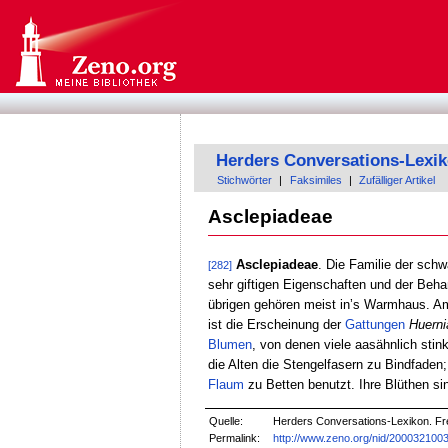
Herders Conversations-Lexi
Stichwörter
|
Faksimiles
|
Zufälliger Artikel
Asclepiadeae
Asclepiadeae
. Die Familie der sc
[282]
sehr giftigen Eigenschaften und der Beh
übrigen gehören meist inʼs Warmhaus. Am
ist die Erscheinung der
Gattungen
Huerni
Blumen
, von denen viele aasähnlich stink
die Alten die Stengelfasern zu Bindfaden;
Flaum
zu Betten benutzt. Ihre Blüthen si
Quelle:
Herders Conversations-Lexikon. Fre
Permalink:
http://www.zeno.org/nid/200032100