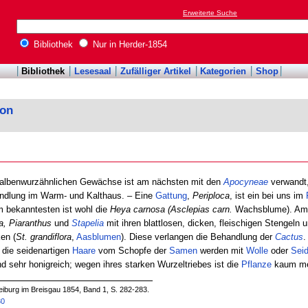
Erweiterte Suche
Bibliothek
Nur in Herder-1854
Bibliothek
Lesesaal
Zufälliger Artikel
Kategorien
Shop
kon
hwalbenwurzähnlichen Gewächse ist am nächsten mit den
Apocyneae
verwandt,
andlung im Warm- und Kalthaus. – Eine
Gattung
,
Periploca
, ist ein bei uns im
 bekanntesten ist wohl die
Heya carnosa (Asclepias carn.
Wachsblume). Am m
a, Piaranthus
und
Stapelia
mit ihren blattlosen, dicken, fleischigen Stengeln 
en (
St. grandiflora
,
Aasblumen
). Diese verlangen die Behandlung der
Cactus
.
 die seidenartigen
Haare
vom Schopfe der
Samen
werden mit
Wolle
oder
Sei
nd sehr honigreich; wegen ihres starken Wurzeltriebes ist die
Pflanze
kaum meh
iburg im Breisgau 1854, Band 1, S. 282-283.
30