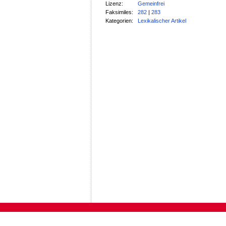
Lizenz:
Gemeinfrei
Faksimiles:
282
|
283
Kategorien:
Lexikalischer Artikel