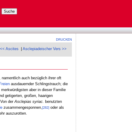
DRUCKEN
<< Ascites
|
Asclepiadeischer Vers >>
 namentlich auch bezüglich ihrer oft
Freien
ausdauernder Schlingstrauch; die
erkwürdigsten aber in dieser Familie
und getigerten, großen, haarigen
 Von der
Asclepias syriac.
benutzten
de
zusammengesponnen,
oder als
[282]
r auszurotten.