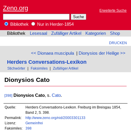
Zeno.org
Erweiterte Suche
Bibliothek
Nur in Herder-1854
Bibliothek
Lesesaal
Zufälliger Artikel
Kategorien
Shop
DRUCKEN
<< Dionaea muscipula
|
Dionysios der Heilige >>
Herders Conversations-Lexikon
Stichwörter
|
Faksimiles
|
Zufälliger Artikel
Dionysios Cato
Dionysios Cato
, s.
Cato
.
[398]
Quelle:
Herders Conversations-Lexikon. Freiburg im Breisgau 1854,
Band 2, S. 398.
Permalink:
http://www.zeno.org/nid/20003301133
Lizenz:
Gemeinfrei
Faksimiles:
398