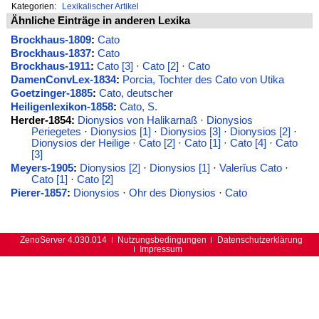
Kategorien:
Lexikalischer Artikel
Ähnliche Einträge in anderen Lexika
Brockhaus-1809
:
Cato
Brockhaus-1837
:
Cato
Brockhaus-1911
:
Cato [3]
·
Cato [2]
·
Cato
DamenConvLex-1834
:
Porcia, Tochter des Cato von Utika
Goetzinger-1885
:
Cato, deutscher
Heiligenlexikon-1858
:
Cato, S.
Herder-1854:
Dionysios von Halikarnaß
·
Dionysios
Periegetes
·
Dionysios [1]
·
Dionysios [3]
·
Dionysios [2]
·
Dionysios der Heilige
·
Cato [2]
·
Cato [1]
·
Cato [4]
·
Cato
[3]
Meyers-1905
:
Dionysios [2]
·
Dionysios [1]
·
Valerĭus Cato
·
Cato [1]
·
Cato [2]
Pierer-1857
:
Dionysios
·
Ohr des Dionysios
·
Cato
ZenoServer 4.030.014
Nutzungsbedingungen
Datenschutzerklärung
Impressum