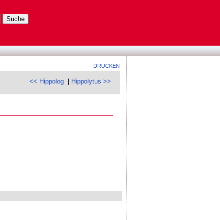
DRUCKEN
<< Hippolog
|
Hippolytus >>