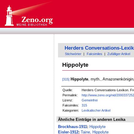
Herders Conversations-Lexi
Stichwörter
|
Faksimiles
|
Zufälliger Artikel
Hippolyte
Hippolyte
, myth., Amazonenkönigin
[315]
Quelle:
Herders Conversations-Lexikon. Fre
Permalink:
http://www.zeno.org/nid/200033725
Lizenz:
Gemeinfrei
Faksimiles:
315
Kategorien:
Lexikalischer Artikel
Ähnliche Einträge in anderen Lexika
Brockhaus-1911
:
Hippolyte
Eisler-1912
:
Taine, Hippolyte