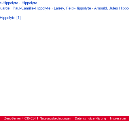
t-Hippolyte
·
Hippolyte
uardel, Paul-Camille-Hippolyte
·
Larrey, Félix-Hippolyte
·
Arnould, Jules Hippo
Hippolyte [1]
ZenoServer 4.030.014
Nutzungsbedingungen
Datenschutzerklärung
Impressum