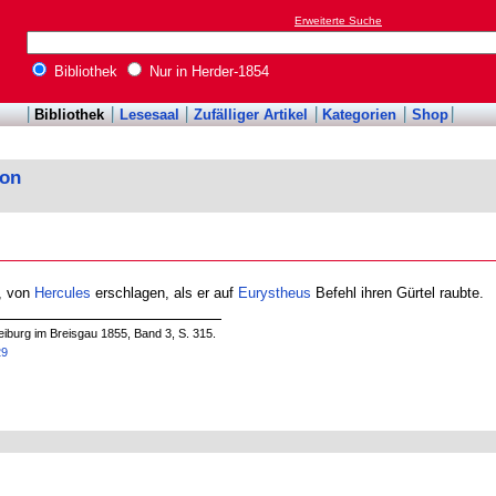
Erweiterte Suche
Bibliothek
Nur in Herder-1854
Bibliothek
Lesesaal
Zufälliger Artikel
Kategorien
Shop
kon
, von
Hercules
erschlagen, als er auf
Eurystheus
Befehl ihren Gürtel raubte.
iburg im Breisgau 1855, Band 3, S. 315.
29