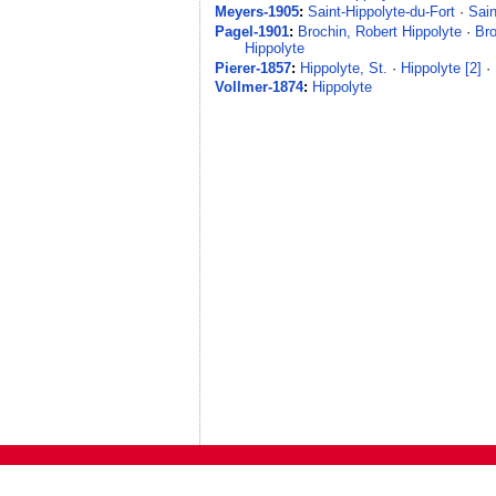
Meyers-1905
:
Saint-Hippolyte-du-Fort
·
Sain
Pagel-1901
:
Brochin, Robert Hippolyte
·
Bro
Hippolyte
Pierer-1857
:
Hippolyte, St.
·
Hippolyte [2]
·
Vollmer-1874
:
Hippolyte