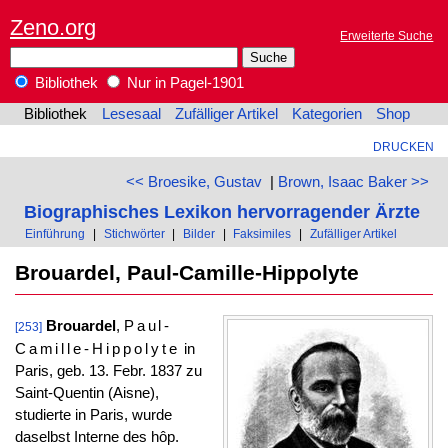
Zeno.org
Erweiterte Suche
Bibliothek
Nur in Pagel-1901
Bibliothek
Lesesaal
Zufälliger Artikel
Kategorien
Shop
DRUCKEN
<< Broesike, Gustav
|
Brown, Isaac Baker >>
Biographisches Lexikon hervorragender Ärzte
Einführung
|
Stichwörter
|
Bilder
|
Faksimiles
|
Zufälliger Artikel
Brouardel, Paul-Camille-Hippolyte
Brouardel
,
Paul-
[253]
Camille-Hippolyte
in
Paris, geb. 13. Febr. 1837 zu
Saint-Quentin (Aisne),
studierte in Paris, wurde
daselbst Interne des hôp.