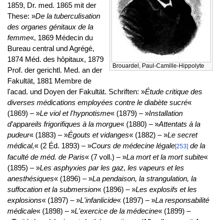
1859, Dr. med. 1865 mit der
These: »
De la tuberculisation
des organes génitaux de la
femme
«, 1869 Médecin du
Bureau central und Agrégé,
1874 Méd. des hôpitaux, 1879
Brouardel, Paul-Camille-Hippolyte
Prof. der gerichtl. Med. an der
Fakultät, 1881 Membre de
l'acad. und Doyen der Fakultät. Schriften: »
Étude critique des
diverses médications employées contre le diabète sucré
«
(1869) – »
Le viol et l'hypnotisme
« (1879) – »
Installation
d'appareils frigorifiques à la morgue
« (1880) – »
Attentats à la
pudeur
« (1883) – »
Égouts et vidanges
« (1882) – »
Le secret
médical,
« (2 Éd. 1893) – »
Cours de médecine légale
de la
[253]
faculté de méd. de Paris
« (7 voll.) – »
La mort et la mort subite
«
(1895) – »
Les asphyxies par les gaz, les vapeurs et les
anesthésiques
« (1896) – »
La pendaison, la strangulation, la
suffocation et la submersion
« (1896) – »
Les explosifs et les
explosions
« (1897) – »
L'infanlicide
« (1897) – »
La responsabilité
médicale
« (1898) – »
L'exercice de la médecine
« (1899) –