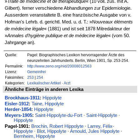
»
Traité de médecine et de thérapeutique
« (10 voll. zus. mit A.
Gilbert). ferner verschiedene Abhandlungen zur Epidemiologie.
Ausserdem veranstaltete B. eine französische Ausgabe von v.
Hofman's Lehrb. d. gerichtl. Med. u. d. T.: »
Nouveaux éléments
de médecine légale
« (1881) und ist seit 1878 Mitredakteur der
»
Annales d'hygiène publique et de médecine légale
« (vom 50.
Jahrgange an).
Quelle:
Pagel: Biographisches Lexikon hervorragender Ärzte des
neunzehnten Jahrhunderts. Berlin, Wien 1901, Sp. 253-254.
Permalink:
http://www.zeno.org/nid/20008012563
Lizenz:
Gemeinfrei
Faksimiles:
253
|
254
Kategorien:
Lexikalischer Artikel
·
Arzt
Ähnliche Einträge in anderen Lexika
Brockhaus-1911
:
Hippolyte
Eisler-1912
:
Taine, Hippolyte
Herder-1854
:
Hippolyte
Meyers-1905
:
Saint-Hippolyte-du-Fort
·
Saint-Hippolyte
·
Hippolyte
Pagel-1901:
Brochin, Robert Hippolyte
·
Larrey, Félix-
Hippolyte
·
Blot, Hippolyte
·
Arnould, Jules Hippolyte
·
Bernheim, Hippolyte