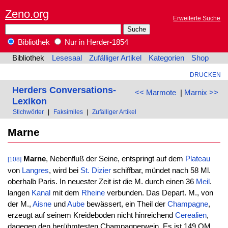
Zeno.org
Erweiterte Suche
Bibliothek
Nur in Herder-1854
Bibliothek
Lesesaal
Zufälliger Artikel
Kategorien
Shop
DRUCKEN
Herders Conversations-
<< Marmote
|
Marnix >>
Lexikon
Stichwörter
|
Faksimiles
|
Zufälliger Artikel
Marne
Marne
, Nebenfluß der Seine, entspringt auf dem
Plateau
[108]
von
Langres
, wird bei
St. Dizier
schiffbar, mündet nach 58 Ml.
oberhalb Paris. In neuester Zeit ist die M. durch einen 36
Meil
.
langen
Kanal
mit dem
Rheine
verbunden. Das Depart. M., von
der M.,
Aisne
und
Aube
bewässert, ein Theil der
Champagne
,
erzeugt auf seinem Kreideboden nicht hinreichend
Cerealien
,
dagegen den berühmtesten Champagnerwein. Es ist 149 QM.