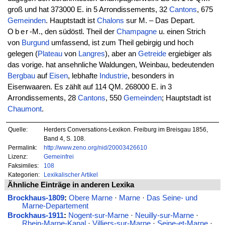
groß und hat 373000 E. in 5 Arrondissements, 32
Cantons
, 675
Gemeinden
. Hauptstadt ist
Chalons
sur M. – Das Depart.
Ober
-M., den südöstl. Theil der
Champagne
u. einen Strich
von
Burgund
umfassend, ist zum Theil gebirgig und hoch
gelegen (
Plateau
von
Langres
), aber an
Getreide
ergiebiger als
das vorige. hat ansehnliche Waldungen, Weinbau, bedeutenden
Bergbau
auf
Eisen
, lebhafte
Industrie
, besonders in
Eisenwaaren. Es zählt auf 114 QM. 268000 E. in 3
Arrondissements, 28
Cantons
, 550
Gemeinden
; Hauptstadt ist
Chaumont
.
Quelle:
Herders Conversations-Lexikon. Freiburg im Breisgau 1856,
Band 4, S. 108.
Permalink:
http://www.zeno.org/nid/20003426610
Lizenz:
Gemeinfrei
Faksimiles:
108
Kategorien:
Lexikalischer Artikel
Ähnliche Einträge in anderen Lexika
Brockhaus-1809
:
Obere Marne
·
Marne
·
Das Seine- und
Marne-Departement
Brockhaus-1911
:
Nogent-sur-Marne
·
Neuilly-sur-Marne
·
Rhein-Marne-Kanal
·
Villiers-sur-Marne
·
Seine-et-Marne
·