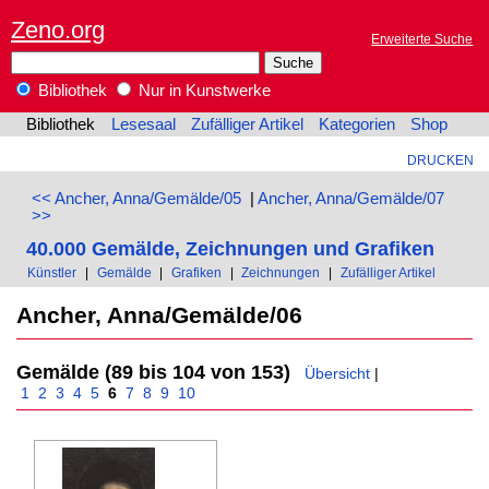
Zeno.org
Erweiterte Suche
Bibliothek
Nur in Kunstwerke
Bibliothek
Lesesaal
Zufälliger Artikel
Kategorien
Shop
DRUCKEN
<< Ancher, Anna/Gemälde/05
|
Ancher, Anna/Gemälde/07
>>
40.000 Gemälde, Zeichnungen und Grafiken
Künstler
|
Gemälde
|
Grafiken
|
Zeichnungen
|
Zufälliger Artikel
Ancher, Anna/Gemälde/06
Gemälde (89 bis 104 von 153)
Übersicht
|
1
2
3
4
5
6
7
8
9
10