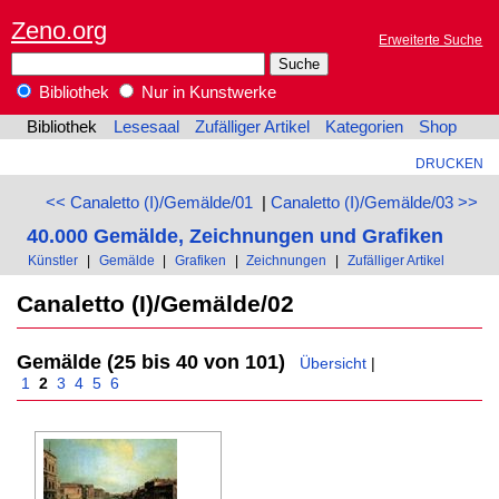
Zeno.org
Erweiterte Suche
Bibliothek
Nur in Kunstwerke
Bibliothek
Lesesaal
Zufälliger Artikel
Kategorien
Shop
DRUCKEN
<< Canaletto (I)/Gemälde/01
|
Canaletto (I)/Gemälde/03 >>
40.000 Gemälde, Zeichnungen und Grafiken
Künstler
|
Gemälde
|
Grafiken
|
Zeichnungen
|
Zufälliger Artikel
Canaletto (I)/Gemälde/02
Gemälde (25 bis 40 von 101)
Übersicht
|
1
2
3
4
5
6