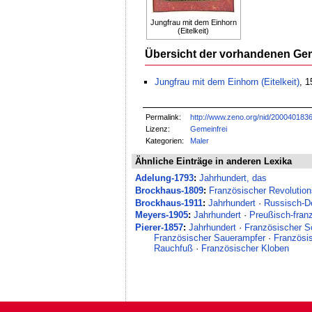
Jungfrau mit dem Einhorn
(Eitelkeit)
Übersicht der vorhandenen Ge
Jungfrau mit dem Einhorn (Eitelkeit)
, 1
Permalink:
http://www.zeno.org/nid/200040183
Lizenz:
Gemeinfrei
Kategorien:
Maler
Ähnliche Einträge in anderen Lexika
Adelung-1793
:
Jahrhundert, das
Brockhaus-1809
:
Französischer Revolution
Brockhaus-1911
:
Jahrhundert
·
Russisch-D
Meyers-1905
:
Jahrhundert
·
Preußisch-fran
Pierer-1857
:
Jahrhundert
·
Französischer S
Französischer Sauerampfer
·
Französi
Rauchfuß
·
Französischer Kloben