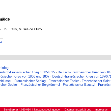
mälde
5. Jh., Paris, Musée de Cluny
62
skrieg
eutsch-Französischer Krieg 1812-1815
·
Deutsch-Französischer Krieg von 18
zösischer Krieg von 1806 und 1807
·
Deutsch-französischer Krieg von 1870/7
chlüssel
·
Französischer Schlag
·
Französischer Thaler
·
Französischer Salat
scher Deckel
·
Französischer Bergkümmel
·
Französischer Baustyl
·
Französi
ZenoServer 4.030.014
Nutzungsbedingungen
Datenschutzerklärung
Impressum