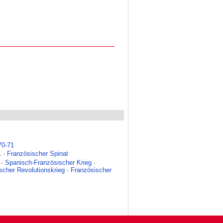
70-71
1
·
Französischer Spinat
·
Spanisch-Französischer Krieg
·
scher Revolutionskrieg
·
Französischer