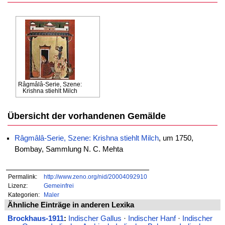
Râgmâlâ-Serie, Szene:
Krishna stiehlt Milch
Übersicht der vorhandenen Gemälde
Râgmâlâ-Serie, Szene: Krishna stiehlt Milch
, um 1750,
Bombay, Sammlung N. C. Mehta
Permalink:
http://www.zeno.org/nid/20004092910
Lizenz:
Gemeinfrei
Kategorien:
Maler
Ähnliche Einträge in anderen Lexika
Brockhaus-1911
:
Indischer Gallus
·
Indischer Hanf
·
Indischer