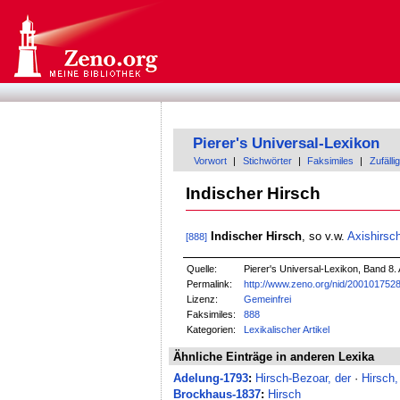
Pierer's Universal-Lexikon
Vorwort
|
Stichwörter
|
Faksimiles
|
Zufällig
Indischer Hirsch
Indischer Hirsch
, so v.w.
Axishirsc
[888]
Quelle:
Pierer's Universal-Lexikon, Band 8. 
Permalink:
http://www.zeno.org/nid/200101752
Lizenz:
Gemeinfrei
Faksimiles:
888
Kategorien:
Lexikalischer Artikel
Ähnliche Einträge in anderen Lexika
Adelung-1793
:
Hirsch-Bezoar, der
·
Hirsch,
Brockhaus-1837
:
Hirsch