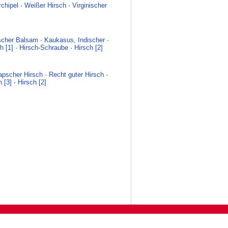
rchipel
·
Weißer Hirsch
·
Virginischer
scher Balsam
·
Kaukasus, Indischer
·
h [1]
·
Hirsch-Schraube
·
Hirsch [2]
apscher Hirsch
·
Recht guter Hirsch
·
h [3]
·
Hirsch [2]