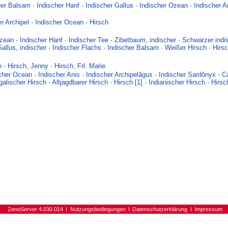
her Balsam
·
Indischer Hanf
·
Indischer Gallus
·
Indischer Ozean
·
Indischer A
er Archipel
·
Indischer Ocean
·
Hirsch
Ozean
·
Indischer Hanf
·
Indischer Tee
·
Zibetbaum, indischer
·
Schwarzer indi
allus, indischer
·
Indischer Flachs
·
Indischer Balsam
·
Weißer Hirsch
·
Hirsc
h
·
Hirsch, Jenny
·
Hirsch, Frl. Marie
cher Ocean
·
Indischer Anis
·
Indischer Archipelăgus
·
Indischer Sardŏnyx
·
C
alischer Hirsch
·
Altjagdbarer Hirsch
·
Hirsch [1]
·
Indianischer Hirsch
·
Hirsc
ZenoServer 4.030.014
Nutzungsbedingungen
Datenschutzerklärung
Impressum