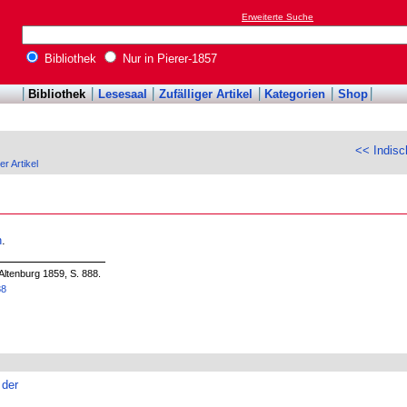
Erweiterte Suche
Bibliothek
Nur in Pierer-1857
Bibliothek
Lesesaal
Zufälliger Artikel
Kategorien
Shop
<< Indis
er Artikel
h
.
Altenburg 1859, S. 888.
88
 der