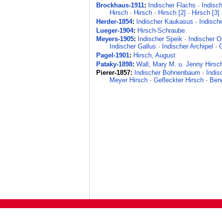
Brockhaus-1911
:
Indischer Flachs
·
Indisc
Hirsch
·
Hirsch
·
Hirsch [2]
·
Hirsch [3]
Herder-1854
:
Indischer Kaukasus
·
Indisch
Lueger-1904
:
Hirsch-Schraube
Meyers-1905
:
Indischer Speik
·
Indischer 
Indischer Gallus
·
Indischer Archipel
·
G
Pagel-1901
:
Hirsch, August
Pataky-1898
:
Wall, Mary M. u. Jenny Hirsc
Pierer-1857:
Indischer Bohnenbaum
·
Indis
Meyer Hirsch
·
Gefleckter Hirsch
·
Beng