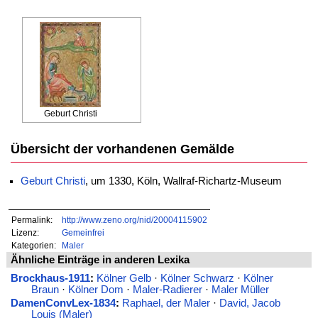
Geburt Christi
Übersicht der vorhandenen Gemälde
Geburt Christi
, um 1330, Köln, Wallraf-Richartz-Museum
Permalink:
http://www.zeno.org/nid/20004115902
Lizenz:
Gemeinfrei
Kategorien:
Maler
Ähnliche Einträge in anderen Lexika
Brockhaus-1911
:
Kölner Gelb
·
Kölner Schwarz
·
Kölner
Braun
·
Kölner Dom
·
Maler-Radierer
·
Maler Müller
DamenConvLex-1834
:
Raphael, der Maler
·
David, Jacob
Louis (Maler)