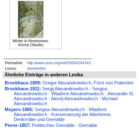
Winter in Abramzewo.
Kirche (Studie)
Permalink:
http://www.zeno.org/nid/20004294343
Lizenz:
Gemeinfrei
Ähnliche Einträge in anderen Lexika
Brockhaus-1809
:
Gregor Alexandrowitsch, Fürst von Potemkin
Brockhaus-1911
:
Sergij Alexandrowitsch
·
Sergius
Alexandrowitsch
·
Wladímir Alexándrowitsch
·
Alexander III.
Alexandrowitsch
·
Alexéj Alexandrowitsch
·
Michael
Alexandrowitsch
Meyers-1905
:
Sergius Alexandrowitsch
·
Wladīmir
Alexandrowitsch
·
Konservierung der Altertümer,
Denkmäler und Gemälde
Pierer-1857
:
Poëtisches Gemälde
·
Gemälde