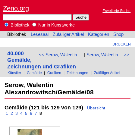
Zeno.org
Erweiterte Suche
Bibliothek
Nur in Kunstwerke
Bibliothek
Lesesaal
Zufälliger Artikel
Kategorien
Shop
DRUCKEN
40.000
<< Serow, Walentin ...
|
Serow, Walentin ... >>
Gemälde,
Zeichnungen und Grafiken
Künstler
|
Gemälde
|
Grafiken
|
Zeichnungen
|
Zufälliger Artikel
Serow, Walentin
Alexandrowitsch/Gemälde/08
Gemälde (121 bis 129 von 129)
Übersicht
|
1
2
3
4
5
6
7
8