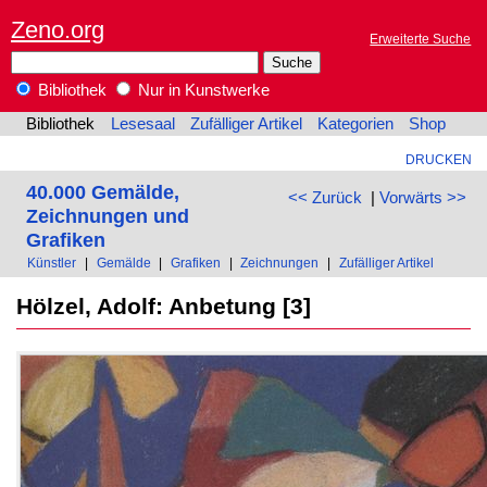
Zeno.org
Erweiterte Suche
Bibliothek
Nur in Kunstwerke
Bibliothek
Lesesaal
Zufälliger Artikel
Kategorien
Shop
DRUCKEN
40.000 Gemälde,
<< Zurück
|
Vorwärts >>
Zeichnungen und
Grafiken
Künstler
|
Gemälde
|
Grafiken
|
Zeichnungen
|
Zufälliger Artikel
Hölzel, Adolf: Anbetung [3]