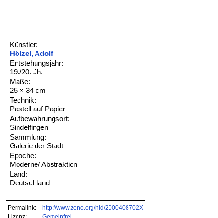
Künstler:
Hölzel, Adolf
Entstehungsjahr:
19./20. Jh.
Maße:
25 × 34 cm
Technik:
Pastell auf Papier
Aufbewahrungsort:
Sindelfingen
Sammlung:
Galerie der Stadt
Epoche:
Moderne/ Abstraktion
Land:
Deutschland
Permalink:
http://www.zeno.org/nid/2000408702X
Lizenz:
Gemeinfrei