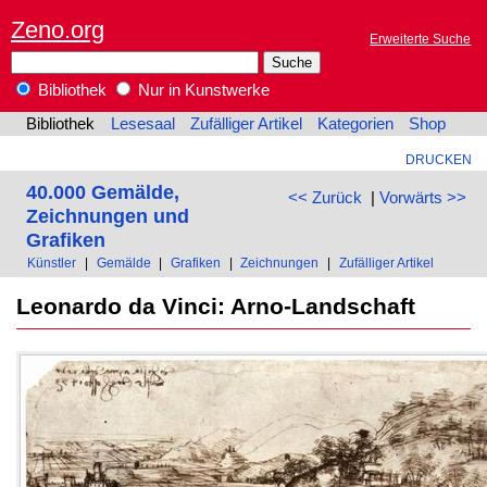
Zeno.org
Erweiterte Suche
Bibliothek
Nur in Kunstwerke
Bibliothek
Lesesaal
Zufälliger Artikel
Kategorien
Shop
DRUCKEN
40.000 Gemälde,
<< Zurück
|
Vorwärts >>
Zeichnungen und
Grafiken
Künstler
|
Gemälde
|
Grafiken
|
Zeichnungen
|
Zufälliger Artikel
Leonardo da Vinci: Arno-Landschaft