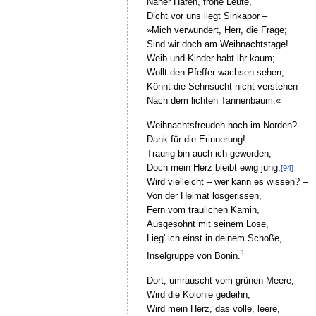
Naher Hafen, frohe Leute,
Dicht vor uns liegt Sinkapor –
»Mich verwundert, Herr, die Frage;
Sind wir doch am Weihnachtstage!
Weib und Kinder habt ihr kaum;
Wollt den Pfeffer wachsen sehen,
Könnt die Sehnsucht nicht verstehen
Nach dem lichten Tannenbaum.«
Weihnachtsfreuden hoch im Norden?
Dank für die Erinnerung!
Traurig bin auch ich geworden,
Doch mein Herz bleibt ewig jung,
[94]
Wird vielleicht – wer kann es wissen? –
Von der Heimat losgerissen,
Fern vom traulichen Kamin,
Ausgesöhnt mit seinem Lose,
Lieg' ich einst in deinem Schoße,
1
Inselgruppe von Bonin.
Dort, umrauscht vom grünen Meere,
Wird die Kolonie gedeihn,
Wird mein Herz, das volle, leere,