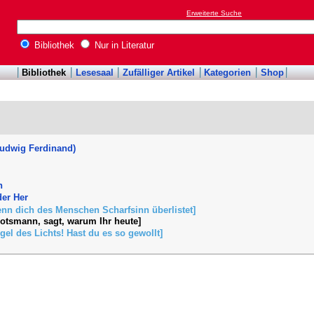
Erweiterte Suche
Bibliothek
Nur in Literatur
Bibliothek
Lesesaal
Zufälliger Artikel
Kategorien
Shop
udwig Ferdinand)
h
der Her
enn dich des Menschen Scharfsinn überlistet]
ootsmann, sagt, warum Ihr heute]
ngel des Lichts! Hast du es so gewollt]