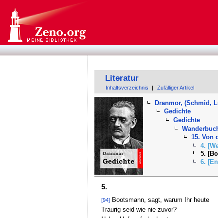
Literatur
Inhaltsverzeichnis
|
Zufälliger Artikel
Dranmor, (Schmid, L
Gedichte
Gedichte
Wanderbuc
15. Von 
4. [W
5. [B
6. [E
5.
Bootsmann, sagt, warum Ihr heute
[94]
Traurig seid wie nie zuvor?