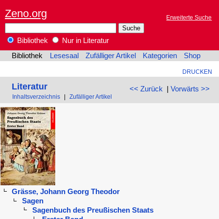
Zeno.org
Erweiterte Suche
Bibliothek
Nur in Literatur
Bibliothek
Lesesaal
Zufälliger Artikel
Kategorien
Shop
DRUCKEN
Literatur
<< Zurück
|
Vorwärts >>
Inhaltsverzeichnis
|
Zufälliger Artikel
Grässe, Johann Georg Theodor
Sagen
Sagenbuch des Preußischen Staats