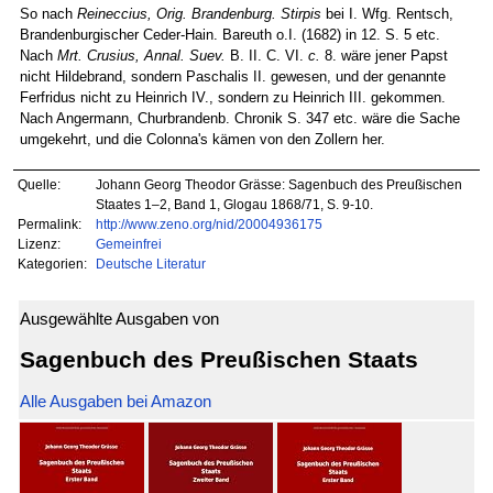
So nach
Reineccius, Orig. Brandenburg. Stirpis
bei I. Wfg. Rentsch,
Brandenburgischer Ceder-Hain. Bareuth o.I. (1682) in 12. S. 5 etc.
Nach
Mrt. Crusius, Annal. Suev.
B. II. C. VI.
c.
8. wäre jener Papst
nicht Hildebrand, sondern Paschalis II. gewesen, und der genannte
Ferfridus nicht zu Heinrich IV., sondern zu Heinrich III. gekommen.
Nach Angermann, Churbrandenb. Chronik S. 347 etc. wäre die Sache
umgekehrt, und die Colonna's kämen von den Zollern her.
Quelle:
Johann Georg Theodor Grässe: Sagenbuch des Preußischen
Staates 1–2, Band 1, Glogau 1868/71, S. 9-10.
Permalink:
http://www.zeno.org/nid/20004936175
Lizenz:
Gemeinfrei
Kategorien:
Deutsche Literatur
Ausgewählte Ausgaben von
Sagenbuch des Preußischen Staats
Alle Ausgaben bei Amazon