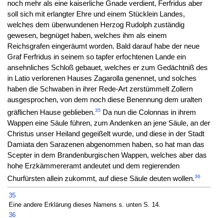
noch mehr als eine kaiserliche Gnade verdient, Ferfridus aber
soll sich mit erlangter Ehre und einem Stücklein Landes,
welches dem überwundenen Herzog Rudolph zuständig
gewesen, begnüget haben, welches ihm als einem
Reichsgrafen eingeräumt worden. Bald darauf habe der neue
Graf Ferfridus in seinem so tapfer erfochtenen Lande ein
ansehnliches Schloß gebauet, welches er zum Gedächtniß des
in Latio verlorenen Hauses Zagarolla genennet, und solches
haben die Schwaben in ihrer Rede-Art zerstümmelt Zollern
ausgesprochen, von dem noch diese Benennung dem uralten
35
gräflichen Hause geblieben.
Da nun die Colonnas in ihrem
Wappen eine Säule führen, zum Andenken an jene Säule, an der
Christus unser Heiland gegeißelt wurde, und diese in der Stadt
Damiata den Sarazenen abgenommen haben, so hat man das
Scepter in dem Brandenburgischen Wappen, welches aber das
hohe Erzkämmereramt andeutet und dem regierenden
36
Churfürsten allein zukommt, auf diese Säule deuten wollen.
35
Eine andere Erklärung dieses Namens s. unten S. 14.
36