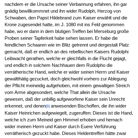
nachdem er die Ursache seiner Verbannung erfahren, ihn gar
gnädig bewillkommnet und ihn wider Rudolph, Herzog von
Schwaben, den Papst Hildebrand zum Kaiser erwählt und die
Krone zugesendet hatte, im J. 1080 mit ins Feld genommen
habe, wo er dann in dem blutigen Treffen bei Merseburg große
Proben seiner Tapferkeit habe sehen lassen. Er habe die
feindlichen Schaaren wie im Blitz getrennt und dergestalt Platz
gemacht, daß er endlich an des rebellischen Kaisers Rudolphi
Leibwacht gerathen, welche er gleichfalls in die Flucht gejagt,
und endlich in solchem Nachhauen dem Rudolpho die
verrätherische Hand, welche er wider seinen Herrn und Kaiser
gewaltthätig gezucket, doch gleichwohl vorhero zur Ablegung
der Pflicht meineidig aufgehoben, mit einem gewaltigen Streich
vom Arme abgesondert, welche That allein die Ursache
gewesen, daß der unbillig aufgeworfene Kaiser sein Unrecht
erkennet, und denen
anwesenden Bischoffen, die ihn wider
[9]
Kaiser Heinrichen aufgewiegelt, zugeruffen: Dieses ist die Hand,
welche ich zum Meineid gen Himmel erhoben und hernach
wider meinen Herrn und Kaiser durch Euere Verführung
verrätherisch gezuckt habe. Dieses Heldentreffen hätte zwar