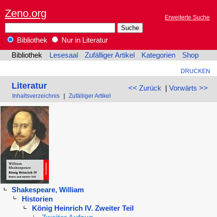
Zeno.org
Erweiterte Suche
Bibliothek
Nur in Literatur
Bibliothek
Lesesaal
Zufälliger Artikel
Kategorien
Shop
DRUCKEN
Literatur
<< Zurück
|
Vorwärts >>
Inhaltsverzeichnis
|
Zufälliger Artikel
Shakespeare, William
Historien
König Heinrich IV. Zweiter Teil