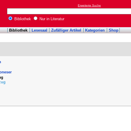
Erweiterte Suche
Bibliothek
Nur in Literatur
Bibliothek
Lesesaal
Zufälliger Artikel
Kategorien
Shop
m
roneser
ug
zug