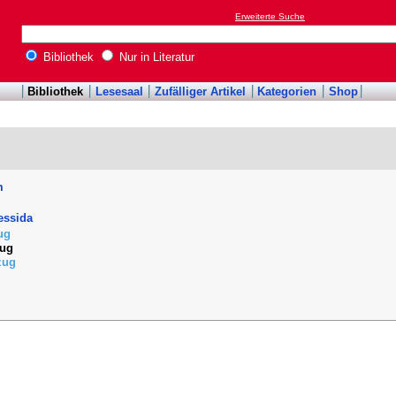
Erweiterte Suche
Bibliothek
Nur in Literatur
Bibliothek
Lesesaal
Zufälliger Artikel
Kategorien
Shop
m
essida
zug
zug
zug