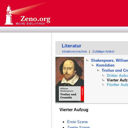
Literatur
Inhaltsverzeichnis
|
Zufälliger Artikel
Shakespeare, Willia
Komödien
Troilus und Cr
Dritter Auf
Vierter Auf
Fünfter Auf
Vierter Aufzug
Erste Szene
Zweite Szene