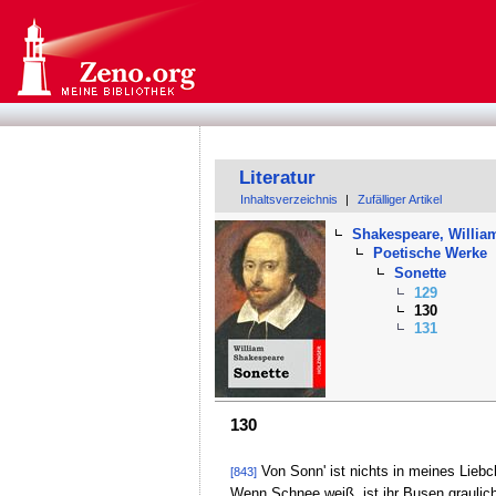
Literatur
Inhaltsverzeichnis
|
Zufälliger Artikel
Shakespeare, Willia
Poetische Werke
Sonette
129
130
131
130
Von Sonn' ist nichts in meines Liebc
[843]
Wenn Schnee weiß, ist ihr Busen graulich