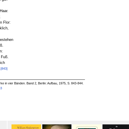
Haar.
;
 Flor:
lich,
gestehen
uß.
n:
 Fuß.
ich
.
[843]
e in vier Bänden. Band 2, Berlin: Aufbau, 1975, S. 843-844.
33