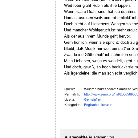
Weit röter glüht Rubin als ihre Lippen:
Wenn Haare Draht sind, hat sie drahtnes 
Damaskusrosen weiß und rot erblickt' ich
Doch nicht auf Liebchens Wangen solchen
Und mancher Wohlgeruch ist mehr erquick
Als der aus ihrem Munde geht hervor.
Gern hör' ich, wenn sie spricht; doch zu 
Bleibt, daß Musik mir weit ein süß'rer Gr
Zwar keine Göttin hab' ich schreiten sehe
Mein Liebchen, wenn es wandelt, geht zu
Und doch, gewiß, so hoch beglückt sie m
Als irgendeine, die man schlecht verglich
Quelle:
William Shakespeare: Sämtliche Werk
Permalink:
http://www.zeno.org/nid/200056953
Lizenz:
Gemeinfrei
Kategorien:
Englische Literatur
Ausgewählte Ausgaben von