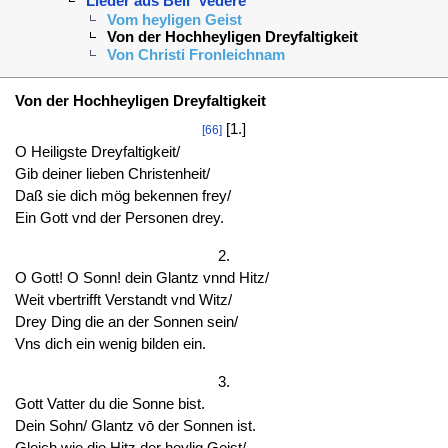
Lieder aus Bell' Vedére
Vom heyligen Geist
Von der Hochheyligen Dreyfaltigkeit
Von Christi Fronleichnam
Von der Hochheyligen Dreyfaltigkeit
[1.]
[66]
O Heiligste Dreyfaltigkeit/
Gib deiner lieben Christenheit/
Daß sie dich mög bekennen frey/
Ein Gott vnd der Personen drey.
2.
O Gott! O Sonn! dein Glantz vnnd Hitz/
Weit vbertrifft Verstandt vnd Witz/
Drey Ding die an der Sonnen sein/
Vns dich ein wenig bilden ein.
3.
Gott Vatter du die Sonne bist.
Dein Sohn/ Glantz vō der Sonnen ist.
Gleich wie die Hitz der heylig Geist/