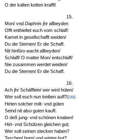
O der kalten ketten krafft!
15.
Mon/ vnd
Daphnis
jhr allbeyden
Offt enthieltet euch vom schlaff:
Kamet in gesellschafft weiden/
Du die Sternen/ Er die Schaff.
Nit hinfüro wacht allbeyden/
Schlaff/ O matter Mon/ entschlaff/
Nie zusammen werdet weiden/
Du die Sternen/ Er die Schaff.
16.
Ach jhr Schäfflein/ wer wird hüten/
Wer soll euch nun treiben auff?
[248]
Hirten solcher milt- vnd güten
Seind nit also guten kauff.
O deß jung- vnd schönen knaben!
Hirt- vnd Schützen gleichen gut;
Wer soll seinen stecken haben?
Taschen/ horn/ vnd winter-hut?