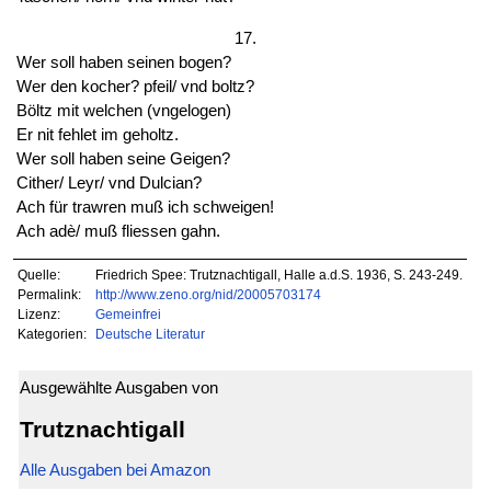
17.
Wer soll haben seinen bogen?
Wer den kocher? pfeil/ vnd boltz?
Böltz mit welchen (vngelogen)
Er nit fehlet im geholtz.
Wer soll haben seine Geigen?
Cither/ Leyr/ vnd Dulcian?
Ach für trawren muß ich schweigen!
Ach adè/ muß fliessen gahn.
Quelle:
Friedrich Spee: Trutznachtigall, Halle a.d.S. 1936, S. 243-249.
Permalink:
http://www.zeno.org/nid/20005703174
Lizenz:
Gemeinfrei
Kategorien:
Deutsche Literatur
Ausgewählte Ausgaben von
Trutznachtigall
Alle Ausgaben bei Amazon