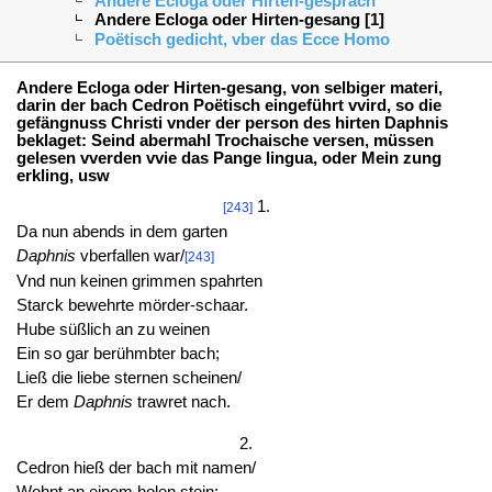
Andere Ecloga oder Hirten-gespräch
Andere Ecloga oder Hirten-gesang [1]
Poëtisch gedicht, vber das Ecce Homo
Andere Ecloga oder Hirten-gesang, von selbiger materi,
darin der bach Cedron Poëtisch eingeführt vvird, so die
gefängnuss Christi vnder der person des hirten Daphnis
beklaget: Seind abermahl Trochaische versen, müssen
gelesen vverden vvie das Pange lingua, oder Mein zung
erkling, usw
1.
[243]
Da nun abends in dem garten
Daphnis
vberfallen war/
[243]
Vnd nun keinen grimmen spahrten
Starck bewehrte mörder-schaar.
Hube süßlich an zu weinen
Ein so gar berühmbter bach;
Ließ die liebe sternen scheinen/
Er dem
Daphnis
trawret nach.
2.
Cedron hieß der bach mit namen/
Wohnt an einem holen stein: