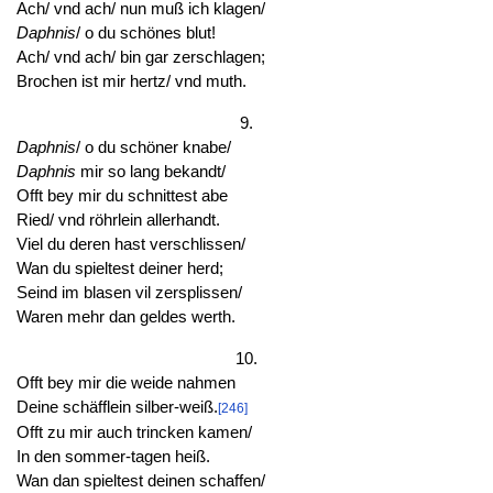
Ach/ vnd ach/ nun muß ich klagen/
Daphnis
/ o du schönes blut!
Ach/ vnd ach/ bin gar zerschlagen;
Brochen ist mir hertz/ vnd muth.
9.
Daphnis
/ o du schöner knabe/
Daphnis
mir so lang bekandt/
Offt bey mir du schnittest abe
Ried/ vnd röhrlein allerhandt.
Viel du deren hast verschlissen/
Wan du spieltest deiner herd;
Seind im blasen vil zersplissen/
Waren mehr dan geldes werth.
10.
Offt bey mir die weide nahmen
Deine schäfflein silber-weiß.
[246]
Offt zu mir auch trincken kamen/
In den sommer-tagen heiß.
Wan dan spieltest deinen schaffen/