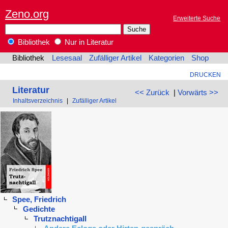
Zeno.org
Erweiterte Suche
Bibliothek
Nur in Literatur
Bibliothek
Lesesaal
Zufälliger Artikel
Kategorien
Shop
DRUCKEN
Literatur
<< Zurück
|
Vorwärts >>
Inhaltsverzeichnis
|
Zufälliger Artikel
Spee, Friedrich
Gedichte
Trutznachtigall