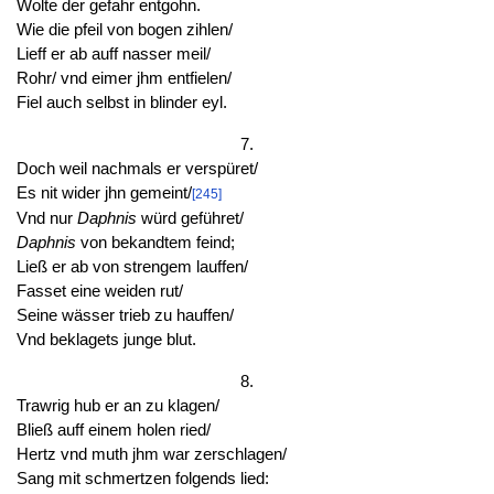
Wolte der gefahr entgohn.
Wie die pfeil von bogen zihlen/
Lieff er ab auff nasser meil/
Rohr/ vnd eimer jhm entfielen/
Fiel auch selbst in blinder eyl.
7.
Doch weil nachmals er verspüret/
Es nit wider jhn gemeint/
[245]
Vnd nur
Daphnis
würd geführet/
Daphnis
von bekandtem feind;
Ließ er ab von strengem lauffen/
Fasset eine weiden rut/
Seine wässer trieb zu hauffen/
Vnd beklagets junge blut.
8.
Trawrig hub er an zu klagen/
Bließ auff einem holen ried/
Hertz vnd muth jhm war zerschlagen/
Sang mit schmertzen folgends lied: