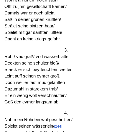
Offt zu jhm gesellschafft kamen/
Damals war er doch allein.
Saß in seiner grünen krufften/
Strälet seine bintzen-haar/
Spielet mit gar sanfften lufften/
Dacht an keine kriegs-gefahr.
3.
Rohr/ vnd graß/ vnd wasserblätter
Deckten seine schulter bloß/
Starck er sich bey feuchtem wetter
Leint auff seinen eymer groß.
Doch weil er fast müd gelauffen
Dazumahl in starckem trab/
Er ein wenig wolt verschnauffen/
Goß den eymer langsam ab.
4.
Nahm ein Röhrlein wol-geschnitten/
Spielet seinen wässerlein/
[244]