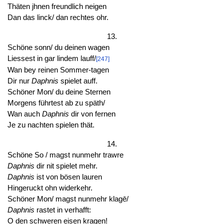
Thäten jhnen freundlich neigen
Dan das linck/ dan rechtes ohr.
13.
Schöne sonn/ du deinen wagen
Liessest in gar lindem lauff/
[247]
Wan bey reinen Sommer-tagen
Dir nur
Daphnis
spielet auff.
Schöner Mon/ du deine Sternen
Morgens führtest ab zu späth/
Wan auch
Daphnis
dir von fernen
Je zu nachten spielen thät.
14.
Schöne So / magst nunmehr trawre
Daphnis
dir nit spielet mehr.
Daphnis
ist von bösen lauren
Hingeruckt ohn widerkehr.
Schöner Mon/ magst nunmehr klagē/
Daphnis
rastet in verhafft:
O den schweren eisen kragen!