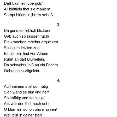
Daß blümlein vbergoß/
All blättlein thet sie mahlen/
Sampt blüets in jhrem schoß.
3.
Da gund es lieblich blicken/
Gab auch so süssen ruch/
Ein krancken möchts erquicken
So läg im letzten zug.
Ein lüfftlein lind von Athem
Rührt an daß Blümelein.
Da schwebts/ alß an ein Fadem
Gebundnes vögelein.
4.
Auff seinem stiel so mütig
Sich wand es hin/ vnd her/
So säfftig/ vnd so blütig/
Alß wär der Todt noch sehr.
O blümlein schön ohn massen/
Weil bist in deiner zier/