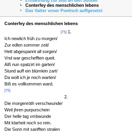
Ermahnung zur buß an den Sünder
Conterfey des menschlichen lebens
Das Vatter vnser Poetisch auffgesetzt
Conterfey des menschlichen lebens
1.
[75]
Ich newlich früh zu morgen/
Zur edlen sommer zeit/
Hett abgespannt all sorgen/
Vnd war geschefften queit.
Alß nun spatzirt im garten/
Stund auff ein blümlein zart/
Da wolt ich je noch warten/
Biß es vollkommen ward.
[75]
2.
Die morgenröth verschwunde/
Weil jhren purpurschein
Der helle tag vmbwunde
Mit klarheit noch so rein.
Die Sonn mit sanfften stralen