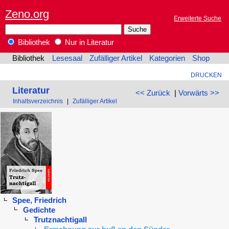
Zeno.org
Erweiterte Suche
Bibliothek
Nur in Literatur
Bibliothek
Lesesaal
Zufälliger Artikel
Kategorien
Shop
DRUCKEN
Literatur
<< Zurück
|
Vorwärts >>
Inhaltsverzeichnis
|
Zufälliger Artikel
Spee, Friedrich
Gedichte
Trutznachtigall