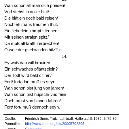
Wan schon all man dich preisen/
Vnd stehst in voller blut/
Die blätlein doch bald reisen/
Noch eh mans träumen thut.
Ein fieberlein kompt stechen
Mit seinen stralen spitz/
Da muß all krafft zerbrechen/
O wee der gschwinden hitz?
[79]
14.
Ey waß dan will brauiren
Ein schwaches pfläntzelein?
Der Todt wird bald citiren/
Fort/ fort/ dan muß es seyn.
Wan schon bist jung von jahren/
Wan schon bist hüpsch/ vnd fein/
Doch must von hinnen fahren/
Fort/ fort/ muß dennoch seyn.
Quelle:
Friedrich Spee: Trutznachtigall, Halle a.d.S. 1936, S. 75-80.
Permalink:
http://www.zeno.org/nid/20005702895
Lizenz:
Gemeinfrei