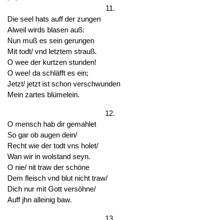
11.
Die seel hats auff der zungen
Alweil wirds blasen auß:
Nun muß es sein gerungen
Mit todt/ vnd letztem strauß.
O wee der kurtzen stunden!
O wee! da schläfft es ein;
Jetzt/ jetzt ist schon verschwunden
Mein zartes blümelein.
12.
O mensch hab dir gemahlet
So gar ob augen dein/
Recht wie der todt vns holet/
Wan wir in wolstand seyn.
O nie/ nit traw der schöne
Dem fleisch vnd blut nicht traw/
Dich nur mit Gott versöhne/
Auff jhn alleinig baw.
13.