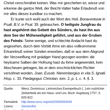
Christi verschmähet keinen. Was mir geschehen ist, wisse und
erkenne die gantze Welt, der Beicht-Vatter habe Erlaubnuß von
mir alles dieses kundbar zu machen.
Er kunte sich wohl auch der Wort des Heil.
Bonaventuræ in
Psalt. B.V. in Psal.
39. gebrauchen.
O
heiligste Jungfrau du
hast angehöret das Gebett des Sünders, du hast ihn aus
dem See der Müheseeligkeit geführt, und aus der Gruben
des Feinds:
Seine wenige, und schlechte Andacht hast du
angesehen, durch dein Vorbitt ihme ein also vollkommene
Erkanntnuß seiner Sünden erworben, daß er aus dem Abgrund
der Verzweiflung mit gnädiger Hand gezogen worden: die
heylsame Salben der Hofnung hast du ihme angewendet, kein
Abscheuen getragen, bis er dem erschröcklichen Richter
versöhnet worden.
Joan. Euseb. Nierembergius in vita S. Ignatii
Hisp. c.
33.
Pædagogus Christian. tom.
2.
p.
1.
c.
4.
§.
3.
Quelle:
Wenz, Dominicus: Lehrreiches Exempelbuch [...] ein nutzlicher
Zeitvertreib als ein Haus- und Les- Buch. Augsburg 1757, S.
820-822.
Permalink:
http://www.zeno.org/nid/20005893046
Lizenz:
Gemeinfrei