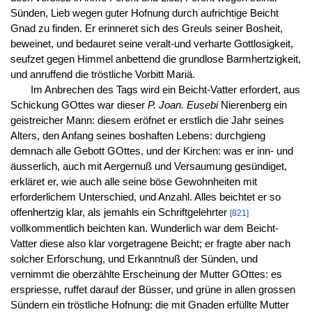
Sünden, Lieb wegen guter Hofnung durch aufrichtige Beicht
Gnad zu finden. Er erinneret sich des Greuls seiner Bosheit,
beweinet, und bedauret seine veralt-und verharte Gottlosigkeit,
seufzet gegen Himmel anbettend die grundlose Barmhertzigkeit,
und anruffend die tröstliche Vorbitt Mariä.
Im Anbrechen des Tags wird ein Beicht-Vatter erfordert, aus
Schickung GOttes war dieser
P. Joan. Eusebi
Nierenberg ein
geistreicher Mann: diesem eröfnet er erstlich die Jahr seines
Alters, den Anfang seines boshaften Lebens: durchgieng
demnach alle Gebott GOttes, und der Kirchen: was er inn- und
äusserlich, auch mit Aergernuß und Versaumung gesündiget,
erkläret er, wie auch alle seine böse Gewohnheiten mit
erforderlichem Unterschied, und Anzahl. Alles beichtet er so
offenhertzig klar, als jemahls ein Schriftgelehrter
[821]
vollkommentlich beichten kan. Wunderlich war dem Beicht-
Vatter diese also klar vorgetragene Beicht; er fragte aber nach
solcher Erforschung, und Erkanntnuß der Sünden, und
vernimmt die oberzählte Erscheinung der Mutter GOttes: es
erspriesse, ruffet darauf der Büsser, und grüne in allen grossen
Sündern ein tröstliche Hofnung: die mit Gnaden erfüllte Mutter