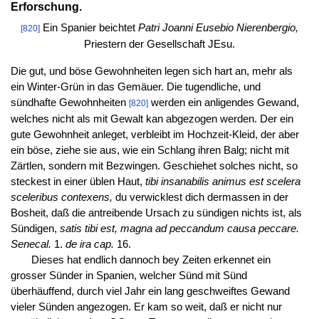
Erforschung.
Ein Spanier beichtet
Patri Joanni Eusebio Nierenbergio,
[820]
Priestern der Gesellschaft JEsu.
Die gut, und böse Gewohnheiten legen sich hart an, mehr als
ein Winter-Grün in das Gemäuer. Die tugendliche, und
sündhafte Gewohnheiten
werden ein anligendes Gewand,
[820]
welches nicht als mit Gewalt kan abgezogen werden. Der ein
gute Gewohnheit anleget, verbleibt im Hochzeit-Kleid, der aber
ein böse, ziehe sie aus, wie ein Schlang ihren Balg; nicht mit
Zärtlen, sondern mit Bezwingen. Geschiehet solches nicht, so
steckest in einer üblen Haut,
tibi insanabilis animus est scelera
sceleribus contexens,
du verwicklest dich dermassen in der
Bosheit, daß die antreibende Ursach zu sündigen nichts ist, als
Sündigen,
satis tibi est, magna ad peccandum causa peccare.
Senecal.
1.
de ira cap.
16.
Dieses hat endlich dannoch bey Zeiten erkennet ein
grosser Sünder in Spanien, welcher Sünd mit Sünd
überhäuffend, durch viel Jahr ein lang geschweiftes Gewand
vieler Sünden angezogen. Er kam so weit, daß er nicht nur