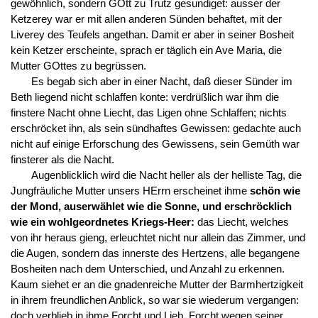
gewöhnlich, sondern GOtt zu Trutz gesundiget: ausser der
Ketzerey war er mit allen anderen Sünden behaftet, mit der
Liverey des Teufels angethan. Damit er aber in seiner Bosheit
kein Ketzer erscheinte, sprach er täglich ein Ave Maria, die
Mutter GOttes zu begrüssen.
Es begab sich aber in einer Nacht, daß dieser Sünder im
Beth liegend nicht schlaffen konte: verdrüßlich war ihm die
finstere Nacht ohne Liecht, das Ligen ohne Schlaffen; nichts
erschröcket ihn, als sein sündhaftes Gewissen: gedachte auch
nicht auf einige Erforschung des Gewissens, sein Gemüth war
finsterer als die Nacht.
Augenblicklich wird die Nacht heller als der helliste Tag, die
Jungfräuliche Mutter unsers HErrn erscheinet ihme
schön wie
der Mond, auserwählet wie die Sonne, und erschröcklich
wie ein wohlgeordnetes Kriegs-Heer:
das Liecht, welches
von ihr heraus gieng, erleuchtet nicht nur allein das Zimmer, und
die Augen, sondern das innerste des Hertzens, alle begangene
Bosheiten nach dem Unterschied, und Anzahl zu erkennen.
Kaum siehet er an die gnadenreiche Mutter der Barmhertzigkeit
in ihrem freundlichen Anblick, so war sie wiederum vergangen:
doch verblieb in ihme Forcht und Lieb, Forcht wegen seiner