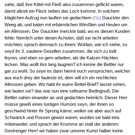
sahe, daß ihre Kittel mit Fleiß also zusammen geflickt waren,
damit allzeit ein Fleck neben das Loch komme. In solchem
kläglichen Aufzug nun lauften sie gedachtem
Gauckler den
[731]
Weeg ab, und baten mit erbärmlichen Wimßlen und Heulen um
ein Allmosen. Der Gauckler merckte bald, wo es diesen Kunden
fehle: Nemlich unter denen Achslen, daß sie nicht arbeiten
möchten; sprach demnach zu ihnen: Wohlan, wie ich siehe, so
seyd ihr 3. saubere Gesellen zusammen, die sich zu todt
feyren, und eben so gern arbeiten, als die Katzen Hächlen
lecken. Was wollt ihrs lang laugnen? ich kenne die Bettler nur
gar zu wohl. So seye es dann hiemit euch versprochen, welcher
aus euch drey der fauleste ist, dem will ich ein reichliches
Allmosen geben. Wo habt ihr euere Bettel-Brief? lasset sehen,
wie lauten sie? das war nun eine seltsame Bedingnuß: Die
Bettler sahen einander an und gedachten heimlich: Dieser Herr
müsse gewiß eines lustigen Humors seyn, der ihnen so
geschwind hinter ihr Sprüng käme; weilen sie aber auch auf
Schwänck und Possen gewixt waren, wurden sie bald eins
miteinander, und sprach der Krumme an statt der anderen:
Gestrenger Herr! wir haben zwar unserer Kunst halber keine