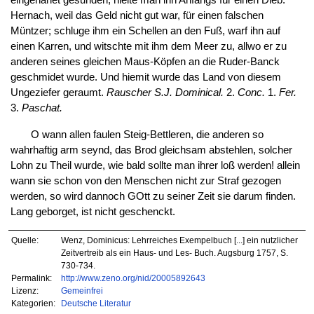
eingenähet gesunden, hielte man ihn Anfangs für einen Dieb:
Hernach, weil das Geld nicht gut war, für einen falschen
Müntzer; schluge ihm ein Schellen an den Fuß, warf ihn auf
einen Karren, und witschte mit ihm dem Meer zu, allwo er zu
anderen seines gleichen Maus-Köpfen an die Ruder-Banck
geschmidet wurde. Und hiemit wurde das Land von diesem
Ungeziefer geraumt.
Rauscher S.J. Dominical.
2.
Conc.
1.
Fer.
3.
Paschat.
O wann allen faulen Steig-Bettleren, die anderen so
wahrhaftig arm seynd, das Brod gleichsam abstehlen, solcher
Lohn zu Theil wurde, wie bald sollte man ihrer loß werden! allein
wann sie schon von den Menschen nicht zur Straf gezogen
werden, so wird dannoch GOtt zu seiner Zeit sie darum finden.
Lang geborget, ist nicht geschenckt.
Quelle:
Wenz, Dominicus: Lehrreiches Exempelbuch [...] ein nutzlicher
Zeitvertreib als ein Haus- und Les- Buch. Augsburg 1757, S.
730-734.
Permalink:
http://www.zeno.org/nid/20005892643
Lizenz:
Gemeinfrei
Kategorien:
Deutsche Literatur