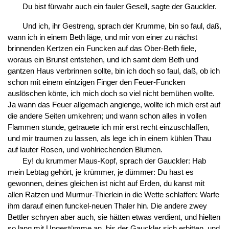
Du bist fürwahr auch ein fauler Gesell, sagte der Gauckler.
Und ich, ihr Gestreng, sprach der Krumme, bin so faul, daß,
wann ich in einem Beth läge, und mir von einer zu nächst
brinnenden Kertzen ein Funcken auf das Ober-Beth fiele,
woraus ein Brunst entstehen, und ich samt dem Beth und
gantzen Haus verbrinnen sollte, bin ich doch so faul, daß, ob ich
schon mit einem eintzigen Finger den Feuer-Funcken
auslöschen könte, ich mich doch so viel nicht bemühen wollte.
Ja wann das Feuer allgemach angienge, wollte ich mich erst auf
die andere Seiten umkehren; und wann schon alles in vollen
Flammen stunde, getrauete ich mir erst recht einzuschlaffen,
und mir traumen zu lassen, als lege ich in einem kühlen Thau
auf lauter Rosen, und wohlriechenden Blumen.
Ey! du krummer Maus-Kopf, sprach der Gauckler: Hab
mein Lebtag gehört, je krümmer, je dümmer: Du hast es
gewonnen, deines gleichen ist nicht auf Erden, du kanst mit
allen Ratzen und Murmur-Thierlein in die Wette schlaffen: Warfe
ihm darauf einen funckel-neuen Thaler hin. Die andere zwey
Bettler schryen aber auch, sie hätten etwas verdient, und hielten
so lang mit Ungestümme an, bis der Gauckler sich erbitten, und