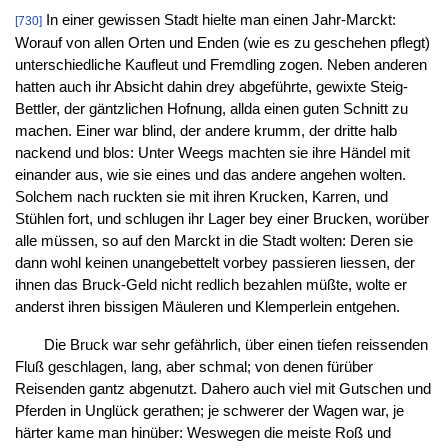
In einer gewissen Stadt hielte man einen Jahr-Marckt:
[730]
Worauf von allen Orten und Enden (wie es zu geschehen pflegt)
unterschiedliche Kaufleut und Fremdling zogen. Neben anderen
hatten auch ihr Absicht dahin drey abgeführte, gewixte Steig-
Bettler, der gäntzlichen Hofnung, allda einen guten Schnitt zu
machen. Einer war blind, der andere krumm, der dritte halb
nackend und blos: Unter Weegs machten sie ihre Händel mit
einander aus, wie sie eines und das andere angehen wolten.
Solchem nach ruckten sie mit ihren Krucken, Karren, und
Stühlen fort, und schlugen ihr Lager bey einer Brucken, worüber
alle müssen, so auf den Marckt in die Stadt wolten: Deren sie
dann wohl keinen unangebettelt vorbey passieren liessen, der
ihnen das Bruck-Geld nicht redlich bezahlen müßte, wolte er
anderst ihren bissigen Mäuleren und Klemperlein entgehen.
Die Bruck war sehr gefährlich, über einen tiefen reissenden
Fluß geschlagen, lang, aber schmal; von denen fürüber
Reisenden gantz abgenutzt. Dahero auch viel mit Gutschen und
Pferden in Unglück gerathen; je schwerer der Wagen war, je
härter kame man hinüber: Weswegen die meiste Roß und