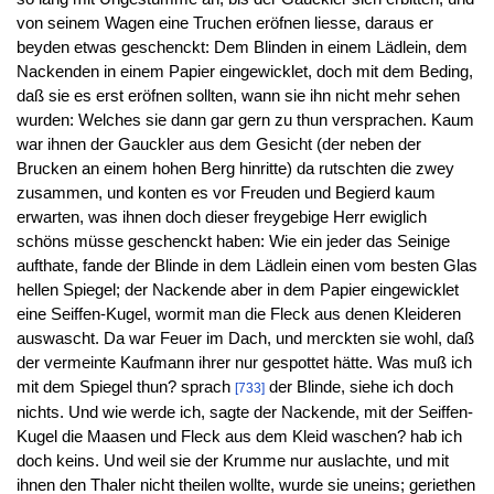
von seinem Wagen eine Truchen eröfnen liesse, daraus er
beyden etwas geschenckt: Dem Blinden in einem Lädlein, dem
Nackenden in einem Papier eingewicklet, doch mit dem Beding,
daß sie es erst eröfnen sollten, wann sie ihn nicht mehr sehen
wurden: Welches sie dann gar gern zu thun versprachen. Kaum
war ihnen der Gauckler aus dem Gesicht (der neben der
Brucken an einem hohen Berg hinritte) da rutschten die zwey
zusammen, und konten es vor Freuden und Begierd kaum
erwarten, was ihnen doch dieser freygebige Herr ewiglich
schöns müsse geschenckt haben: Wie ein jeder das Seinige
aufthate, fande der Blinde in dem Lädlein einen vom besten Glas
hellen Spiegel; der Nackende aber in dem Papier eingewicklet
eine Seiffen-Kugel, wormit man die Fleck aus denen Kleideren
auswascht. Da war Feuer im Dach, und merckten sie wohl, daß
der vermeinte Kaufmann ihrer nur gespottet hätte. Was muß ich
mit dem Spiegel thun? sprach
der Blinde, siehe ich doch
[733]
nichts. Und wie werde ich, sagte der Nackende, mit der Seiffen-
Kugel die Maasen und Fleck aus dem Kleid waschen? hab ich
doch keins. Und weil sie der Krumme nur auslachte, und mit
ihnen den Thaler nicht theilen wollte, wurde sie uneins; geriethen