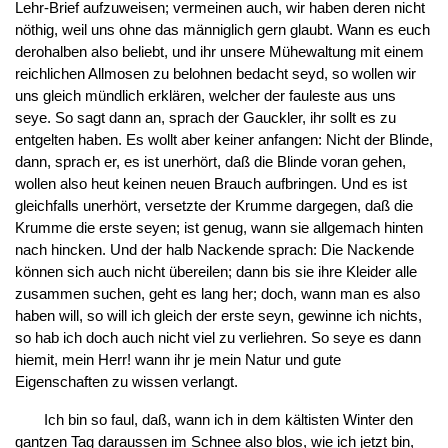
Lehr-Brief aufzuweisen; vermeinen auch, wir haben deren nicht
nöthig, weil uns ohne das männiglich gern glaubt. Wann es euch
derohalben also beliebt, und ihr unsere Mühewaltung mit einem
reichlichen Allmosen zu belohnen bedacht seyd, so wollen wir
uns gleich mündlich erklären, welcher der fauleste aus uns
seye. So sagt dann an, sprach der Gauckler, ihr sollt es zu
entgelten haben. Es wollt aber keiner anfangen: Nicht der Blinde,
dann, sprach er, es ist unerhört, daß die Blinde voran gehen,
wollen also heut keinen neuen Brauch aufbringen. Und es ist
gleichfalls unerhört, versetzte der Krumme dargegen, daß die
Krumme die erste seyen; ist genug, wann sie allgemach hinten
nach hincken. Und der halb Nackende sprach: Die Nackende
können sich auch nicht übereilen; dann bis sie ihre Kleider alle
zusammen suchen, geht es lang her; doch, wann man es also
haben will, so will ich gleich der erste seyn, gewinne ich nichts,
so hab ich doch auch nicht viel zu verliehren. So seye es dann
hiemit, mein Herr! wann ihr je mein Natur und gute
Eigenschaften zu wissen verlangt.
Ich bin so faul, daß, wann ich in dem kältisten Winter den
gantzen Tag daraussen im Schnee also blos, wie ich jetzt bin,