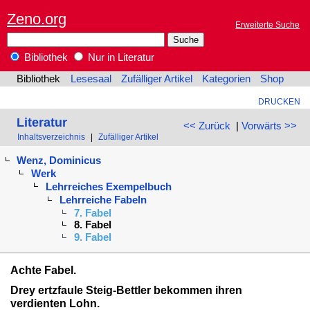
Zeno.org
Erweiterte Suche
Bibliothek
Nur in Literatur
Bibliothek
Lesesaal
Zufälliger Artikel
Kategorien
Shop
DRUCKEN
Literatur
<< Zurück
|
Vorwärts >>
Inhaltsverzeichnis
|
Zufälliger Artikel
Wenz, Dominicus
Werk
Lehrreiches Exempelbuch
Lehrreiche Fabeln
7. Fabel
8. Fabel
9. Fabel
Achte Fabel.
Drey ertzfaule Steig-Bettler bekommen ihren
verdienten Lohn.