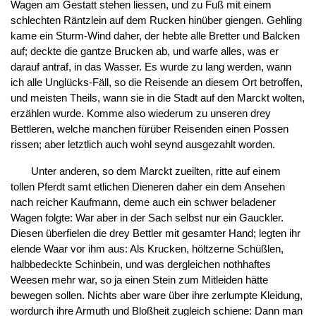
Wagen am Gestatt stehen liessen, und zu Fuß mit einem
schlechten Räntzlein auf dem Rucken hinüber giengen. Gehling
kame ein Sturm-Wind daher, der hebte alle Bretter und Balcken
auf; deckte die gantze Brucken ab, und warfe alles, was er
darauf antraf, in das Wasser. Es wurde zu lang werden, wann
ich alle Unglücks-Fäll, so die Reisende an diesem Ort betroffen,
und meisten Theils, wann sie in die Stadt auf den Marckt wolten,
erzählen wurde. Komme also wiederum zu unseren drey
Bettleren, welche manchen fürüber Reisenden einen Possen
rissen; aber letztlich auch wohl seynd ausgezahlt worden.
Unter anderen, so dem Marckt zueilten, ritte auf einem
tollen Pferdt samt etlichen Dieneren daher ein dem Ansehen
nach reicher Kaufmann, deme auch ein schwer beladener
Wagen folgte: War aber in der Sach selbst nur ein Gauckler.
Diesen überfielen die drey Bettler mit gesamter Hand; legten ihr
elende Waar vor ihm aus: Als Krucken, höltzerne Schüßlen,
halbbedeckte Schinbein, und was dergleichen nothhaftes
Weesen mehr war, so ja einen Stein zum Mitleiden hätte
bewegen sollen. Nichts aber ware über ihre zerlumpte Kleidung,
wordurch ihre Armuth und Bloßheit zugleich schiene: Dann man