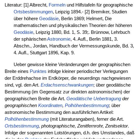
Literatur: [1] Albrecht,
Formeln
und Hilfstafeln für geographische
Ortsbestimmungen
, Leipzig 1894.- [2] Bremiker, Studien
über höhere
Geodäsie
, Berlin 1869; Helmert, Die
mathematischen und physikalischen Theorien der höheren
Geodäsie
, Leipzig 1880, Bd. 1, S. 39;. Brünnow, Lehrbuch
der sphärischen
Astronomie
, 4. Aufl., Berlin 1881, 3.
Abschn., Jordan, Handbuch der Vermessungskunde, Bd. 3,
4. Aufl., Stuttgart 1896, Kap. 9.
Ueber gewisse kleine Veränderungen der geographischen
Breite eines
Punktes
infolge kleiner periodischer Verlegungen
der Erddrehachse im Erdkörper, die neuerdings nachgewiesen
sind, vgl. den Art.
Erdachsenschwankungen
; über geodätische
Bestimmung (im Gegensatz zur direkten astronomischen) der
geographischen Breite die Art.
Geodätische Uebertragung
der
geographischen
Koordinaten
,
Polhöhenbestimmung
; über
astronomische Bestimmung den ausführlichen Artikel:
Polhöhenbestimmung
(mit Literaturangaben), ferner die Art.
Ortsbestimmung
, photographische, Zenitfernrohr, Zenitsektor
.
Infolge der sogenannten Lotstörungen, d.h. des Umstandes, daß