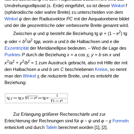
Umdrehungsellipsoid (s. Erde) eingeführt, so ist dieser
Winkel
f
(sphäroidische oder wahre Breite) zu unterscheiden von dem
Winkel
ψ
den der Radiusvektor
PC
mit der Aequatorebene bildet
und der die
geozentrische
oder verbesserte Breite genannt wird.
2
Zwischen
φ
und
ψ
besteht die Beziehung tg
ψ
= (1 –
e
) tg
2
2
φ
oder =
b
/
a
tg
φ,
worin
a
und
b
die Halbachsen und
e
die
Exzentrizität
der Meridianellipse bedeuten. – Wird die Lage des
Punktes
P
durch die Beziehung
x
=
a
cos χ
, y = b
sin
x
und
2
2
2
2
x
/
a
+
y
/
b
= 1 zum Ausdruck gebracht, also mit Hilfe der mit
den Halbachsen
a
und
b
um
C
beschriebenen
Kreise
, so nennt
man den
Winkel
χ die
reduzierte
Breite, und es entsteht die
Beziehung:
Zur Erlangung größerer Rechenschärfe und zur
Erleichterung der Rechnungen sind für
φ – ψ
und
φ – χ
Formeln
entwickelt und durch
Tafeln
berechnet worden [1], [2].