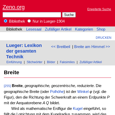
Zeno.org
Erweiterte Suche
Bibliothek
Nur in Lueger-1904
Bibliothek
Lesesaal
Zufälliger Artikel
Kategorien
Shop
DRUCKEN
Lueger: Lexikon
<< Breitbeil
|
Breite am Himmel >>
der gesamten
Technik
Einführung
|
Stichwörter
|
Bilder
|
Faksimiles
|
Zufälliger Artikel
Breite
Breite
,
geographische, geozentrische, reduzierte
. Die
[255]
geographische Breite (oder
Polhöhe
) ist der
Winkel
φ
(vgl. die
Figur), den die Richtung der Schwerkraft an einem Erdpunkte
P
mit der Aequatorebene
A Q
bildet.
Wird als mathematische Erdfigur die
Kugel
eingeführt, so
fällt die Lotrichtung mit dem Kugelradius zusammen, wird das