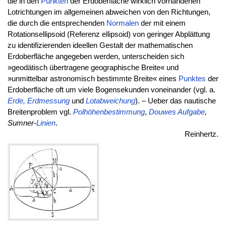
die in den
Punkten
der Erdoberfläche wirklich vorhandenen
Lotrichtungen im allgemeinen abweichen von den Richtungen,
die durch die entsprechenden
Normalen
der mit einem
Rotationsellipsoid (Referenz ellipsoid) von geringer Abplättung
zu identifizierenden ideellen Gestalt der mathematischen
Erdoberfläche angegeben werden, unterscheiden sich
»geodätisch übertragene geographische Breite« und
»unmittelbar astronomisch bestimmte Breite« eines
Punktes
der
Erdoberfläche oft um viele Bogensekunden voneinander (vgl. a.
Erde, Erdmessung
und
Lotabweichung
). – Ueber das nautische
Breitenproblem vgl.
Polhöhenbestimmung
,
Douwes Aufgabe
,
Sumner-
Linien
.
Reinhertz.