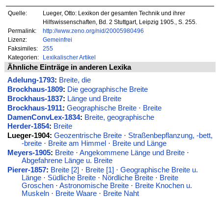
Quelle:
Lueger, Otto: Lexikon der gesamten Technik und ihrer
Hilfswissenschaften, Bd. 2 Stuttgart, Leipzig 1905., S. 255.
Permalink:
http://www.zeno.org/nid/20005980496
Lizenz:
Gemeinfrei
Faksimiles:
255
Kategorien:
Lexikalischer Artikel
Ähnliche Einträge in anderen Lexika
Adelung-1793
:
Breite, die
Brockhaus-1809
:
Die geographische Breite
Brockhaus-1837
:
Länge und Breite
Brockhaus-1911
:
Geographische Breite
·
Breite
DamenConvLex-1834
:
Breite, geographische
Herder-1854
:
Breite
Lueger-1904:
Geozentrische Breite
·
Straßenbepflanzung, -bett,
-breite
·
Breite am Himmel
·
Breite und Länge
Meyers-1905
:
Breite
·
Angekommene Länge und Breite
·
Abgefahrene Länge u. Breite
Pierer-1857
:
Breite [2]
·
Breite [1]
·
Geographische Breite u.
Länge
·
Südliche Breite
·
Nördliche Breite
·
Breite
Groschen
·
Astronomische Breite
·
Breite Knochen u.
Muskeln
·
Breite Waare
·
Breite Naht