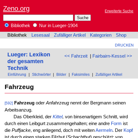
Zeno.org
Erweiterte Suche
Bibliothek
Nur in Lueger-1904
Bibliothek
Lesesaal
Zufälliger Artikel
Kategorien
Shop
DRUCKEN
Lueger: Lexikon
<< Fahrzeit
|
Fairbairn-Kessel >>
der gesamten
Technik
Einführung
|
Stichwörter
|
Bilder
|
Faksimiles
|
Zufälliger Artikel
Fahrzeug
Fahrzeug
oder
Anfahrzeug
nennt der Bergmann seinen
[592]
Arbeitsanzug.
Das Oberkleid, der
Kittel
,
von binsenartigem Schnitt, wird
durch einen Leibgurt zusammengehalten; eine andre
Form
ist
die
Puffjacke
, eng anliegend, doch mit weiten
Aermeln
. Der
Kopf
ist durch einen starken Filzhut (
Schachthut
) geschützt; von