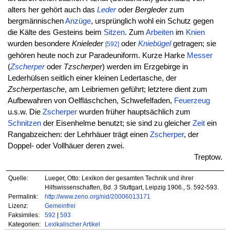
alters her gehört auch das
Leder
oder
Bergleder
zum
bergmännischen
Anzüge
, ursprünglich wohl ein Schutz gegen
die Kälte des Gesteins beim
Sitzen
. Zum
Arbeiten
im
Knien
wurden besondere
Knieleder
oder
Kniebügel
getragen; sie
[592]
gehören heute noch zur Paradeuniform. Kurze Harke
Messer
(
Zscherper
oder
Tzscherper
) werden im Erzgebirge in
Lederhülsen seitlich einer kleinen Ledertasche, der
Zscherpertasche
, am Leibriemen geführt; letztere dient zum
Aufbewahren von Oelfläschchen, Schwefelfaden,
Feuerzeug
u.s.w. Die
Zscherper
wurden früher hauptsächlich zum
Schnitzen
der Eisenhelme benutzt; sie sind zu gleicher
Zeit
ein
Rangabzeichen: der Lehrhäuer trägt einen
Zscherper
, der
Doppel- oder Vollhäuer deren zwei.
Treptow.
Quelle:
Lueger, Otto: Lexikon der gesamten Technik und ihrer
Hilfswissenschaften, Bd. 3 Stuttgart, Leipzig 1906., S. 592-593.
Permalink:
http://www.zeno.org/nid/20006013171
Lizenz:
Gemeinfrei
Faksimiles:
592
|
593
Kategorien:
Lexikalischer Artikel