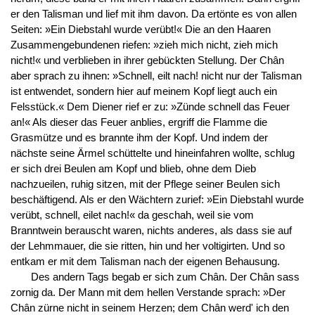
er den Talisman und lief mit ihm davon. Da ertönte es von allen
Seiten: »Ein Diebstahl wurde verübt!« Die an den Haaren
Zusammengebundenen riefen: »zieh mich nicht, zieh mich
nicht!« und verblieben in ihrer gebückten Stellung. Der Chân
aber sprach zu ihnen: »Schnell, eilt nach! nicht nur der Talisman
ist entwendet, sondern hier auf meinem Kopf liegt auch ein
Felsstück.« Dem Diener rief er zu: »Zünde schnell das Feuer
an!« Als dieser das Feuer anblies, ergriff die Flamme die
Grasmütze und es brannte ihm der Kopf. Und indem der
nächste seine Ärmel schüttelte und hineinfahren wollte, schlug
er sich drei Beulen am Kopf und blieb, ohne dem Dieb
nachzueilen, ruhig sitzen, mit der Pflege seiner Beulen sich
beschäftigend. Als er den Wächtern zurief: »Ein Diebstahl wurde
verübt, schnell, eilet nach!« da geschah, weil sie vom
Branntwein berauscht waren, nichts anderes, als dass sie auf
der Lehmmauer, die sie ritten, hin und her voltigirten. Und so
entkam er mit dem Talisman nach der eigenen Behausung.
Des andern Tags begab er sich zum Chân. Der Chân sass
zornig da. Der Mann mit dem hellen Verstande sprach: »Der
Chân zürne nicht in seinem Herzen; dem Chân werd' ich den