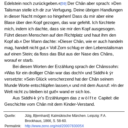
Edelstein noch zurückgeben.«
Der Chân aber sprach: »Den
[59]
Talisman stelle ich dir zur Verfugung. Deine übrigen Handlungen
in dieser Nacht mögen so hingehen! Dass du mir aber eine
Blase über den Kopf gezogen, das war gefehlt. Ich fürchtete
mich, indem ich dachte, dass sie mir den Kopf ausgesogen.
Führt diesen Menschen auf den Richtplatz und haut ihm den
Kopf ab.« Der Mann dachte: »Dieser Chân, wie er auch handeln
mag, handelt nicht gut.« Voll Zorn schlug er den Lebenstalisman
auf einen Stein; da floss das Blut aus der Nase des Châns,
worauf er starb.
Bei diesen Worten der Erzählung sprach der Chânssohn:
»Was für ein drolliger Chân war das doch!« und Siddhi-k ýr
versetzte: »Sein Glück verscherzend hat der Chân seinem
Munde Worte entschlüpfen lassen,« und mit dem Ausruf: »In der
Welt nicht zu bleiben ist gut!« wand er sich los.
Aus Siddhi-k ýr's Erzählungen das
zwölfte
Capitel: die
Geschichte vom Chân mit dem Kinder-Verstand.
Quelle:
Jülg, B[ernhard]: Kalmükische Märchen. Leipzig: F.A.
Brockhaus, 1866, S. 58-60.
Permalink:
http://www.zeno.org/nid/2000783005X