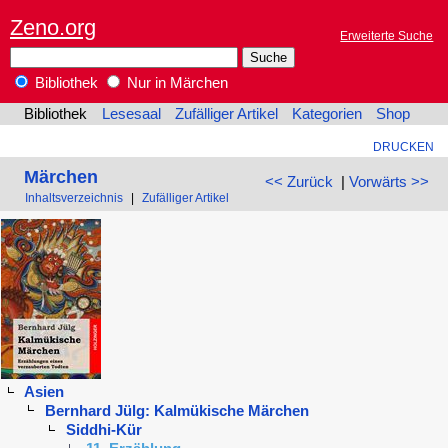
Zeno.org
Erweiterte Suche
Bibliothek
Nur in Märchen
Bibliothek
Lesesaal
Zufälliger Artikel
Kategorien
Shop
DRUCKEN
Märchen
<< Zurück
|
Vorwärts >>
Inhaltsverzeichnis
|
Zufälliger Artikel
Asien
Bernhard Jülg: Kalmükische Märchen
Siddhi-Kür