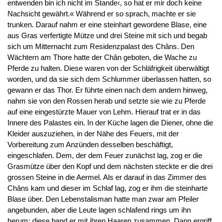
entwenden bin ich nicht im Stande‹, so hat er mir doch keine
Nachsicht gewährt.« Während er so sprach, machte er sie
trunken. Darauf nahm er eine steinhart gewordene Blase, eine
aus Gras verfertigte Mütze und drei Steine mit sich und begab
sich um Mitternacht zum Residenzpalast des Châns. Den
Wächtern am Thore hatte der Chân geboten, die Wache zu
Pferde zu halten. Diese waren von der Schläfrigkeit überwältigt
worden, und da sie sich dem Schlummer überlassen hatten, so
gewann er das Thor. Er führte einen nach dem andern hinweg,
nahm sie von den Rossen herab und setzte sie wie zu Pferde
auf eine eingestürzte Mauer von Lehm. Hierauf trat er in das
Innere des Palastes ein. In der Küche lagen die Diener, ohne die
Kleider auszuziehen, in der Nähe des Feuers, mit der
Vorbereitung zum Anzünden desselben beschäftigt,
eingeschlafen. Dem, der dem Feuer zunächst lag, zog er die
Grasmütze über den Kopf und dem nächsten steckte er die drei
grossen Steine in die Aermel. Als er darauf in das Zimmer des
Châns kam und dieser im Schlaf lag, zog er ihm die steinharte
Blase über. Den Lebenstalisman hatte man zwar am Pfeiler
angebunden, aber die Leute lagen schlafend rings um ihn
herum; diese band er mit ihren Haaren zusammen. Dann ergriff