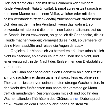
Dort herrschte ein Chân mit dem Beinamen »der mit dem
Kinder-Verstand«
(hüwön ojôtu).
Einmal zu einer Zeit sprach er
zu einem Manne aus seinem Volke, welcher »der mit dem
hellen Verstande«
(gegên uchâtu)
zubenannt war: »Man nennt
dich den mit dem hellen Verstand'; wenn das wahr ist, so
entwende mir stehlend diesen meinen Lebenstalisman; bist du
im Stande ihn zu entwenden, so gebe ich dir Geschenke, die dir
Freude machen werden; vermagst du es nicht, so verheere ich
deine Heimatsstätte und reisse die Augen dir aus.«
Obgleich der Mann sich zu bemerken erlaubte: »das bin ich
nicht im Stande«, so erliess es ihm der Chân doch nicht, und
jener versprach, in der Nacht des fünfzehnten den Diebstahl zu
versuchen.
Der Chân aber band darauf den Edelstem an einen Pfeiler
an, und nachdem er daran ganz fest sass, liess er, ohne sein
Thor zu schliessen, von seinen Leuten strenge Wache halten. In
der Nacht des fünfzehnten nun nahm der verständige Mann
trefflich mundenden Reisbranntwein mit sich und bot ihn den
Wache haltenden Thürhütern des Chânes an.
Dabei sprach
[58]
er: »Obwohl ich dem Chân erklärte: ›den Edelstem zu