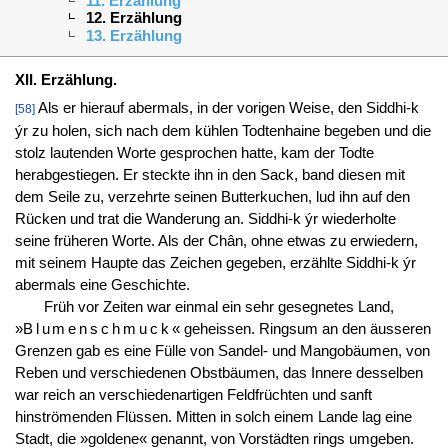
11. Erzählung
12. Erzählung
13. Erzählung
XII. Erzählung.
Als er hierauf abermals, in der vorigen Weise, den Siddhi-k
[58]
ýr zu holen, sich nach dem kühlen Todtenhaine begeben und die
stolz lautenden Worte gesprochen hatte, kam der Todte
herabgestiegen. Er steckte ihn in den Sack, band diesen mit
dem Seile zu, verzehrte seinen Butterkuchen, lud ihn auf den
Rücken und trat die Wanderung an. Siddhi-k ýr wiederholte
seine früheren Worte. Als der Chân, ohne etwas zu erwiedern,
mit seinem Haupte das Zeichen gegeben, erzählte Siddhi-k ýr
abermals eine Geschichte.
Früh vor Zeiten war einmal ein sehr gesegnetes Land,
»
Blumenschmuck
« geheissen. Ringsum an den äusseren
Grenzen gab es eine Fülle von Sandel- und Mangobäumen, von
Reben und verschiedenen Obstbäumen, das Innere desselben
war reich an verschiedenartigen Feldfrüchten und sanft
hinströmenden Flüssen. Mitten in solch einem Lande lag eine
Stadt, die »goldene« genannt, von Vorstädten rings umgeben.