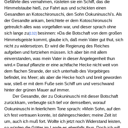
Gefährte dies vernahmen, rüsteten sie ein Schiff, das die
Himmelstaube hieß, zur Fahrt aus und schickten einen
Gesandten an Kotoschironuschi, den Sohn Ookuninuschi's. Als
der Gesandte ankam, berichtete er dem Kotoschironuschi
getreulich alles was vorgefallen war, und dieser sprach ohne
sich lange zu
besinnen: »Da die Botschaft von dem großen
[132]
Himmelsgeiste kommt, glaube ich, daß mein Vater gut thut, sich
nicht zu widersetzen. Er wird die Regierung des Reiches
aufgeben und fortziehen müssen. Ich aber bin mit allem
einverstanden, was mein Vater in dieser Angelegenheit thun
wird.« Darauf pflanzte er eine achtfache Hecke nicht weit von
dem flachen Strande, der sich unterhalb des Vorgebirges
befindet, ins Meer; als aber die Hecke hoch und breit geworden
war, stieß er mit dem Fuße sein Schiff um und verschwand
hinter der grünen Mauer auf immer.
Der Gesandte, der zu Ookuninuschi mit dieser Botschaft
zurückkam, verbeugte sich tief vor demselben, worauf
Ookuninuschi in feierlichem Tone sprach: »Mein Sohn, auf den
ich fest vertrauen konnte, ist dahingeschieden; meine Zeit ist
um, auch ich muß fort. Wollte ich jetzt noch Widerstand leisten,
so würden die Götter im Lande es ebenfalls thun. Doch ich will