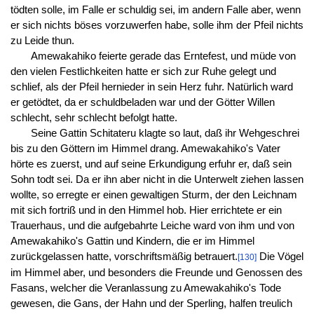
tödten solle, im Falle er schuldig sei, im andern Falle aber, wenn
er sich nichts böses vorzuwerfen habe, solle ihm der Pfeil nichts
zu Leide thun.
Amewakahiko feierte gerade das Erntefest, und müde von
den vielen Festlichkeiten hatte er sich zur Ruhe gelegt und
schlief, als der Pfeil hernieder in sein Herz fuhr. Natürlich ward
er getödtet, da er schuldbeladen war und der Götter Willen
schlecht, sehr schlecht befolgt hatte.
Seine Gattin Schitateru klagte so laut, daß ihr Wehgeschrei
bis zu den Göttern im Himmel drang. Amewakahiko's Vater
hörte es zuerst, und auf seine Erkundigung erfuhr er, daß sein
Sohn todt sei. Da er ihn aber nicht in die Unterwelt ziehen lassen
wollte, so erregte er einen gewaltigen Sturm, der den Leichnam
mit sich fortriß und in den Himmel hob. Hier errichtete er ein
Trauerhaus, und die aufgebahrte Leiche ward von ihm und von
Amewakahiko's Gattin und Kindern, die er im Himmel
zurückgelassen hatte, vorschriftsmäßig betrauert.
Die Vögel
[130]
im Himmel aber, und besonders die Freunde und Genossen des
Fasans, welcher die Veranlassung zu Amewakahiko's Tode
gewesen, die Gans, der Hahn und der Sperling, halfen treulich