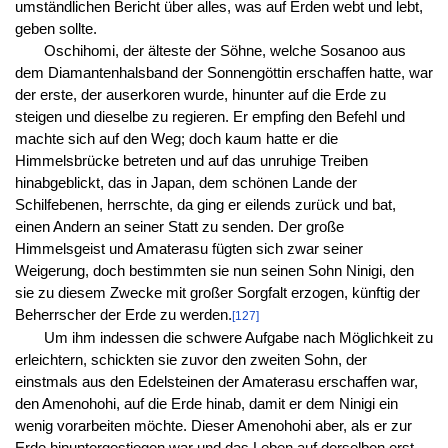
umständlichen Bericht über alles, was auf Erden webt und lebt,
geben sollte.
Oschihomi, der älteste der Söhne, welche Sosanoo aus
dem Diamantenhalsband der Sonnengöttin erschaffen hatte, war
der erste, der auserkoren wurde, hinunter auf die Erde zu
steigen und dieselbe zu regieren. Er empfing den Befehl und
machte sich auf den Weg; doch kaum hatte er die
Himmelsbrücke betreten und auf das unruhige Treiben
hinabgeblickt, das in Japan, dem schönen Lande der
Schilfebenen, herrschte, da ging er eilends zurück und bat,
einen Andern an seiner Statt zu senden. Der große
Himmelsgeist und Amaterasu fügten sich zwar seiner
Weigerung, doch bestimmten sie nun seinen Sohn Ninigi, den
sie zu diesem Zwecke mit großer Sorgfalt erzogen, künftig der
Beherrscher der Erde zu werden.
[127]
Um ihm indessen die schwere Aufgabe nach Möglichkeit zu
erleichtern, schickten sie zuvor den zweiten Sohn, der
einstmals aus den Edelsteinen der Amaterasu erschaffen war,
den Amenohohi, auf die Erde hinab, damit er dem Ninigi ein
wenig vorarbeiten möchte. Dieser Amenohohi aber, als er zur
Erde hinuntergestiegen war und das Leben auf derselben erst