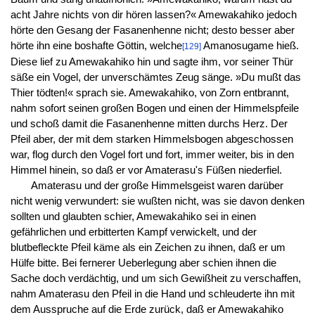
acht Jahre nichts von dir hören lassen?« Amewakahiko jedoch
hörte den Gesang der Fasanenhenne nicht; desto besser aber
hörte ihn eine boshafte Göttin, welche
Amanosugame hieß.
[129]
Diese lief zu Amewakahiko hin und sagte ihm, vor seiner Thür
säße ein Vogel, der unverschämtes Zeug sänge. »Du mußt das
Thier tödten!« sprach sie. Amewakahiko, von Zorn entbrannt,
nahm sofort seinen großen Bogen und einen der Himmelspfeile
und schoß damit die Fasanenhenne mitten durchs Herz. Der
Pfeil aber, der mit dem starken Himmelsbogen abgeschossen
war, flog durch den Vogel fort und fort, immer weiter, bis in den
Himmel hinein, so daß er vor Amaterasu's Füßen niederfiel.
Amaterasu und der große Himmelsgeist waren darüber
nicht wenig verwundert: sie wußten nicht, was sie davon denken
sollten und glaubten schier, Amewakahiko sei in einen
gefährlichen und erbitterten Kampf verwickelt, und der
blutbefleckte Pfeil käme als ein Zeichen zu ihnen, daß er um
Hülfe bitte. Bei fernerer Ueberlegung aber schien ihnen die
Sache doch verdächtig, und um sich Gewißheit zu verschaffen,
nahm Amaterasu den Pfeil in die Hand und schleuderte ihn mit
dem Ausspruche auf die Erde zurück, daß er Amewakahiko