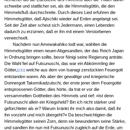
schwebe und stattlicher sei, als die Himmelsgöttin, die den
Himmelsfluß durchschreite. Durch dieses Lied erfuhren die
Himmelsgötter, daß Ajischiki wieder auf Erden angelangt sei.
Seit der Zeit aber scheut sich Jedermann, einen Lebenden
dadurch zu erzürnen, daß er ihn mit einem Verstorbenen
verwechselt.
Nachdem nun Amewakahiko todt war, wählten die
Himmelsgötter einen neuen Abgesandten, der das Reich Japan
in Ordnung bringen sollte, bevor Ninigi seine Regierung anträte.
Die Wahl fiel auf Futsunuschi, das war ein Abkömmling der
Götter,
welche aus dem von Isanagi zerstückten Feuergott
[131]
entstanden waren. Als aber der gewaltige und kriegerische
Donnergott Takemikadzutschi, der erste jener dem Feuergotte
entsprossenen Götter, dies hörte, da trat er vor die
versammelten Gottheiten des Himmels und rief: »Ist denn
Futsunuschi allein ein Kriegsheld? Bin ich nicht stärker und
gefürchteter als er? Warum kränkt ihr mich also damit, daß ihr
ihn vorzieht und mich übergeht?« Da beschwichtigten die
Himmelsgötter seinen Zorn, denn sie bewunderten seine Stärke,
und sandten ihn nun mit Futsunuschi zugleich auf die Erde, um