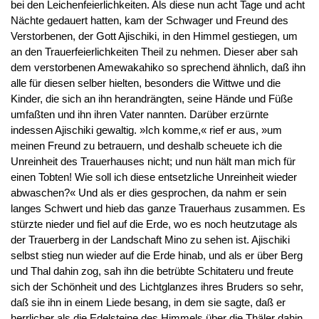
bei den Leichenfeierlichkeiten. Als diese nun acht Tage und acht
Nächte gedauert hatten, kam der Schwager und Freund des
Verstorbenen, der Gott Ajischiki, in den Himmel gestiegen, um
an den Trauerfeierlichkeiten Theil zu nehmen. Dieser aber sah
dem verstorbenen Amewakahiko so sprechend ähnlich, daß ihn
alle für diesen selber hielten, besonders die Wittwe und die
Kinder, die sich an ihn herandrängten, seine Hände und Füße
umfaßten und ihn ihren Vater nannten. Darüber erzürnte
indessen Ajischiki gewaltig. »Ich komme,« rief er aus, »um
meinen Freund zu betrauern, und deshalb scheuete ich die
Unreinheit des Trauerhauses nicht; und nun hält man mich für
einen Tobten! Wie soll ich diese entsetzliche Unreinheit wieder
abwaschen?« Und als er dies gesprochen, da nahm er sein
langes Schwert und hieb das ganze Trauerhaus zusammen. Es
stürzte nieder und fiel auf die Erde, wo es noch heutzutage als
der Trauerberg in der Landschaft Mino zu sehen ist. Ajischiki
selbst stieg nun wieder auf die Erde hinab, und als er über Berg
und Thal dahin zog, sah ihn die betrübte Schitateru und freute
sich der Schönheit und des Lichtglanzes ihres Bruders so sehr,
daß sie ihn in einem Liede besang, in dem sie sagte, daß er
herrlicher als die Edelsteine des Himmels über die Thäler dahin