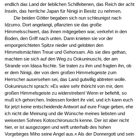
endlich das Land der lieblichen Schilfebenen, das Reich der acht
Inseln, das herrliche Japan für Ninigi in Besitz zu nehmen.
Die beiden Götter begaben sich nun schleunigst nach
Idzumo. Dort angelangt, pflanzten sie das große
Himmelsschwert, das ihnen mitgegeben war, verkehrt in den
Boden, den Griff nach unten. Dann knieten sie vor der
emporgerichteten Spitze nieder und gelobten den
Himmelsmächten Treue und Gehorsam. Als sie dies gethan,
machten sie sich auf den Weg zu Ookuninuschi, der am
Strande von Idasa fischte. Sie traten zu ihm und fragten ihn, ob
er dem Ninigi, der von dem großen Himmelsgeiste zum
Herrscher ausersehen sei, das Land gutwillig abtreten wolle.
Ookuninuschi sprach: »Es wäre sehr thöricht von mir, dem
großen Himmelsgeiste zu widerstreben! Wenn er befiehlt, so
muß ich gehorchen. Indessen fordert ihr viel, und ich kann euch
für jetzt keine entscheidende Antwort auf eure Frage geben, ehe
ich nicht die Meinung und die Wünsche meines liebsten und
weisesten Sohnes Kotoschironuschi kenne. Der ist aber nicht
hier, er ist ausgezogen und wirft unterhalb des hohen
Vorgebirges Miho seine Angel aus.« Als der Donnergott und sein