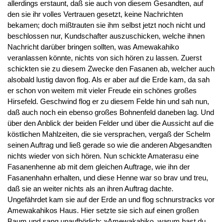
allerdings erstaunt, daß sie auch von diesem Gesandten, auf
den sie ihr volles Vertrauen gesetzt, keine Nachrichten
bekamen; doch mißtrauten sie ihm selbst jetzt noch nicht und
beschlossen nur, Kundschafter auszuschicken, welche ihnen
Nachricht darüber bringen sollten, was Amewakahiko
veranlassen könnte, nichts von sich hören zu lassen. Zuerst
schickten sie zu diesem Zwecke den Fasanen ab, welcher auch
alsobald lustig davon flog. Als er aber auf die Erde kam, da sah
er schon von weitem mit vieler Freude ein schönes großes
Hirsefeld. Geschwind flog er zu diesem Felde hin und sah nun,
daß auch noch ein ebenso großes Bohnenfeld daneben lag. Und
über den Anblick der beiden Felder und über die Aussicht auf die
köstlichen Mahlzeiten, die sie versprachen, vergaß der Schelm
seinen Auftrag und ließ gerade so wie die anderen Abgesandten
nichts wieder von sich hören. Nun schickte Amaterasu eine
Fasanenhenne ab mit dem gleichen Auftrage, wie ihn der
Fasanenhahn erhalten, und diese Henne war so brav und treu,
daß sie an weiter nichts als an ihren Auftrag dachte.
Ungefährdet kam sie auf der Erde an und flog schnurstracks vor
Amewakahikos Haus. Hier setzte sie sich auf einen großen
Baum und sang unaufhörlich: »Amewakahiko, warum hast du