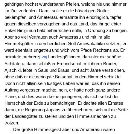
gehörigen höchst wunderbaren Pfeilen, welche nie und nimmer
ihr Ziel verfehlen. Damit sollte er die bösartigen Götter
bekämpfen, und Amaterasu ermahnte ihn eindringlich, tapfer
gegen dieselben vorzugehen und das Land, das ihr geliebter
Enkel Ninigi nun bald beherrschen solle, in Ordnung zu bringen.
Aber so viel Vertrauen auch Amaterasu und mit ihr alle
Himmelsgötter in den herrlichen Gott Amewakahiko setzten, er
ward ebenfalls ungetreu und wich vom Pfade Rechtens ab. Er
heiratete mehrere
Landesgöttinnen, darunter die schöne
[128]
Schitateru; dann schloß er Freundschaft mit ihrem Bruder,
Ajischiki, lebte in Saus und Braus, und acht Jahre verstrichen,
ohne daß er die geringste Botschaft in den Himmel schickte.
Doch nicht allein sein lustiges Leben war es, das ihn seinen
Auftrag vergessen machte, nein, er hatte noch ganz andere
Pläne, und dies waren keine geringeren, als sich selbst der
Herrschaft der Erde zu bemächtigen. Er dachte allen Ernstes
daran, die Regierung Japans zu übernehmen, sich auf die Seite
der Landesgötter zu stellen und den Himmelsmächten zu
trotzen.
Der große Himmelsgeist aber und Amaterasu waren