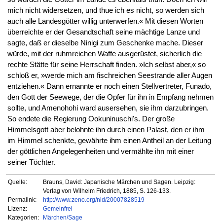
mich nicht widersetzen, und thue ich es nicht, so werden sich
auch alle Landesgötter willig unterwerfen.« Mit diesen Worten
überreichte er der Gesandtschaft seine mächtige Lanze und
sagte, daß er dieselbe Ninigi zum Geschenke mache. Dieser
würde, mit der ruhmreichen Waffe ausgerüstet, sicherlich die
rechte Stätte für seine Herrschaft finden. »Ich selbst aber,« so
schloß er, »werde mich am fischreichen Seestrande aller Augen
entziehen.« Dann ernannte er noch einen Stellvertreter, Funado,
den Gott der Seewege, der die Opfer für ihn in Empfang nehmen
sollte, und Amenohohi ward ausersehen, sie ihm darzubringen.
So endete die Regierung Ookuninuschi's. Der große
Himmelsgott aber belohnte ihn durch einen Palast, den er ihm
im Himmel schenkte, gewährte ihm einen Antheil an der Leitung
der göttlichen Angelegenheiten und vermählte ihn mit einer
seiner Töchter.
Quelle:
Brauns, David: Japanische Märchen und Sagen. Leipzig:
Verlag von Wilhelm Friedrich, 1885, S. 126-133.
Permalink:
http://www.zeno.org/nid/20007828519
Lizenz:
Gemeinfrei
Kategorien:
Märchen/Sage