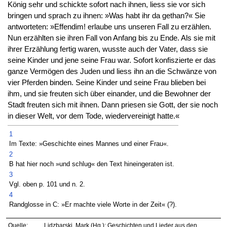
König sehr und schickte sofort nach ihnen, liess sie vor sich
bringen und sprach zu ihnen: »Was habt ihr da gethan?« Sie
antworteten: »Effendim! erlaube uns unseren Fall zu erzählen.
Nun erzählten sie ihren Fall von Anfang bis zu Ende. Als sie mit
ihrer Erzählung fertig waren, wusste auch der Vater, dass sie
seine Kinder und jene seine Frau war. Sofort konfiszierte er das
ganze Vermögen des Juden und liess ihn an die Schwänze von
vier Pferden binden. Seine Kinder und seine Frau blieben bei
ihm, und sie freuten sich über einander, und die Bewohner der
Stadt freuten sich mit ihnen. Dann priesen sie Gott, der sie noch
in dieser Welt, vor dem Tode, wiedervereinigt hatte.«
1
Im Texte: »Geschichte eines Mannes und einer Frau«.
2
B hat hier noch »und schlug« den Text hineingeraten ist.
3
Vgl. oben p. 101 und n. 2.
4
Randglosse in C: »Er machte viele Worte in der Zeit« (?).
Quelle:
Lidzbarski, Mark (Hg.): Geschichten und Lieder aus den