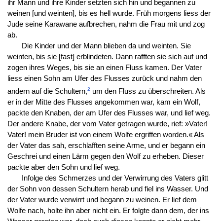
ihr Mann und ihre Kinder setzten sich hin und begannen zu
weinen [und weinten], bis es hell wurde. Früh morgens liess der
Jude seine Karawane aufbrechen, nahm die Frau mit und zog
ab.
Die Kinder und der Mann blieben da und weinten. Sie
weinten, bis sie [fast] erblindeten. Dann rafften sie sich auf und
zogen ihres Weges, bis sie an einen Fluss kamen. Der Vater
liess einen Sohn am Ufer des Flusses zurück und nahm den
2
andern auf die Schultern,
um den Fluss zu überschreiten. Als
er in der Mitte des Flusses angekommen war, kam ein Wolf,
packte den Knaben, der am Ufer des Flusses war, und lief weg.
Der andere Knabe, der vom Vater getragen wurde, rief: »Vater!
Vater! mein Bruder ist von einem Wolfe ergriffen worden.« Als
der Vater das sah, erschlafften seine Arme, und er begann ein
Geschrei und einen Lärm gegen den Wolf zu erheben. Dieser
packte aber den Sohn und lief weg.
Infolge des Schmerzes und der Verwirrung des Vaters glitt
der Sohn von dessen Schultern herab und fiel ins Wasser. Und
der Vater wurde verwirrt und begann zu weinen. Er lief dem
Wolfe nach, holte ihn aber nicht ein. Er folgte dann dem, der ins