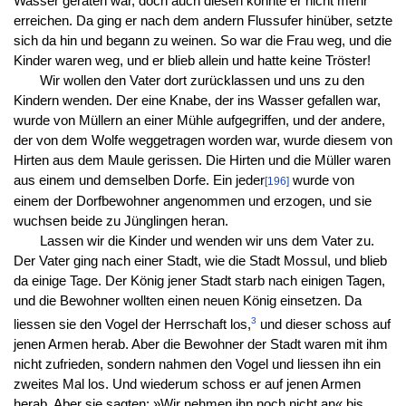
Wasser geraten war, doch auch diesen konnte er nicht mehr
erreichen. Da ging er nach dem andern Flussufer hinüber, setzte
sich da hin und begann zu weinen. So war die Frau weg, und die
Kinder waren weg, und er blieb allein und hatte keine Tröster!
Wir wollen den Vater dort zurücklassen und uns zu den
Kindern wenden. Der eine Knabe, der ins Wasser gefallen war,
wurde von Müllern an einer Mühle aufgegriffen, und der andere,
der von dem Wolfe weggetragen worden war, wurde diesem von
Hirten aus dem Maule gerissen. Die Hirten und die Müller waren
aus einem und demselben Dorfe. Ein jeder
wurde von
[196]
einem der Dorfbewohner angenommen und erzogen, und sie
wuchsen beide zu Jünglingen heran.
Lassen wir die Kinder und wenden wir uns dem Vater zu.
Der Vater ging nach einer Stadt, wie die Stadt Mossul, und blieb
da einige Tage. Der König jener Stadt starb nach einigen Tagen,
und die Bewohner wollten einen neuen König einsetzen. Da
3
liessen sie den Vogel der Herrschaft los,
und dieser schoss auf
jenen Armen herab. Aber die Bewohner der Stadt waren mit ihm
nicht zufrieden, sondern nahmen den Vogel und liessen ihn ein
zweites Mal los. Und wiederum schoss er auf jenen Armen
herab. Aber sie sagten: »Wir nehmen ihn noch nicht an« bis