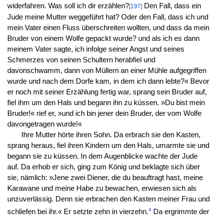
widerfahren. Was soll ich dir erzählen?
Den Fall, dass ein
[197]
Jude meine Mutter weggeführt hat? Oder den Fall, dass ich und
mein Vater einen Fluss überschreiten wollten, und dass da mein
Bruder von einem Wolfe gepackt wurde? und als ich es dann
meinem Vater sagte, ich infolge seiner Angst und seines
Schmerzes von seinen Schultern herabfiel und
davonschwamm, dann von Müllern an einer Mühle aufgegriffen
wurde und nach dem Dorfe kam, in dem ich dann lebte?« Bevor
er noch mit seiner Erzählung fertig war, sprang sein Bruder auf,
fiel ihm um den Hals und begann ihn zu küssen. »Du bist mein
Bruder!« rief er, »und ich bin jener dein Bruder, der vom Wolfe
davongetragen wurde!«
Ihre Mutter hörte ihren Sohn. Da erbrach sie den Kasten,
sprang heraus, fiel ihren Kindern um den Hals, umarmte sie und
begann sie zu küssen. In dem Augenblicke wachte der Jude
auf. Da erhob er sich, ging zum König und beklagte sich über
sie, nämlich: »Jene zwei Diener, die du beauftragt hast, meine
Karawane und meine Habe zu bewachen, erwiesen sich als
unzuverlässig. Denn sie erbrachen den Kasten meiner Frau und
4
schliefen bei ihr.« Er setzte zehn in vierzehn.
Da ergrimmte der